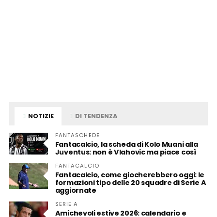
NOTIZIE
DI TENDENZA
FANTASCHEDE
Fantacalcio, la scheda di Kolo Muani alla
Juventus: non è Vlahovic ma piace così
FANTACALCIO
Fantacalcio, come giocherebbero oggi: le
formazioni tipo delle 20 squadre di Serie A
aggiornate
SERIE A
Amichevoli estive 2026: calendario e