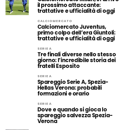
il prossimo attaccante:
trattative e ufficialità di oggi
CALCIOMERCATO
Calciomercato Juventus,
primo colpo dell’era Giuntoli:
trattative e ufficialità di oggi
SERIE A
Tre finali diverse nello stesso
giorno: l’incredibile storia dei
fratelli Esposito
SERIE A
Spareggio Serie A, Spezia-
Hellas Verona: probabili
formazioni e orario
SERIE A
Dove e quando si gioca lo
spareggio salvezza Spezia-
Verona