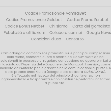
Codice Promozionale AdmiralBet
Codice Promozionale Goldbet
Codice Promo Eurobet
Codice Bonus Netbet
Chi siamo
Carta del giornalista
Pubblicità e affiliazioni
Collabora con noi
Google News
Condizioni d’uso
Contatto
Calciodangolo.com fornisce pronostici sulle principali competizioni
calcistiche, confronta quote e offerte dei Bookmakers da noi
selezionati, in possesso di regolare concessione ad operare in Italia
rilasciata dall’Agenzia delle Dogane e dei Monopoli. Il servizio, come
indicato dall’Autorità per le garanzie nelle comunicazioni al punto 5.6
delle proprie Linee Guida (allegate alla delibera 132/19/CONS),
è effettuato nel rispetto del principio di continenza, non
ingannevolezza e trasparenza e non costituisce pertanto una forma
di pubblicità.