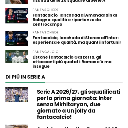
risultati delle 20 squadre di Serie A
FANTASCHEDE
Fantacalcio, la scheda di Amondarain al
Bologna: qualità e ripartenze da
centrocampo
FANTASCHEDE
Fantacalcio, la scheda di Stones all’Inter:
esperienza e qualità, ma quanti infortuni!
FANTACALCIO
Listone fantacalcio Gazzetta, gli
attaccanti più quotati: Ramos c’è ma
insegue
DI PIÙ IN SERIE A
Serie A 2026/27, gli squalificati
per la prima giornata: Inter
senza Mkhitaryan, due
giornate a un jolly da
fantacalcio!