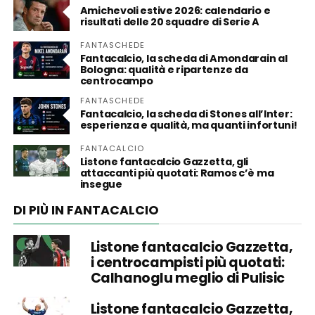
Amichevoli estive 2026: calendario e
risultati delle 20 squadre di Serie A
FANTASCHEDE
Fantacalcio, la scheda di Amondarain al
Bologna: qualità e ripartenze da
centrocampo
FANTASCHEDE
Fantacalcio, la scheda di Stones all’Inter:
esperienza e qualità, ma quanti infortuni!
FANTACALCIO
Listone fantacalcio Gazzetta, gli
attaccanti più quotati: Ramos c’è ma
insegue
DI PIÙ IN FANTACALCIO
Listone fantacalcio Gazzetta,
i centrocampisti più quotati:
Calhanoglu meglio di Pulisic
Listone fantacalcio Gazzetta,