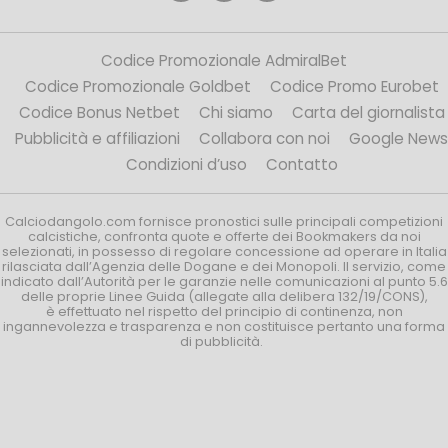
Codice Promozionale AdmiralBet
Codice Promozionale Goldbet
Codice Promo Eurobet
Codice Bonus Netbet
Chi siamo
Carta del giornalista
Pubblicità e affiliazioni
Collabora con noi
Google News
Condizioni d’uso
Contatto
Calciodangolo.com fornisce pronostici sulle principali competizioni
calcistiche, confronta quote e offerte dei Bookmakers da noi
selezionati, in possesso di regolare concessione ad operare in Italia
rilasciata dall’Agenzia delle Dogane e dei Monopoli. Il servizio, come
indicato dall’Autorità per le garanzie nelle comunicazioni al punto 5.6
delle proprie Linee Guida (allegate alla delibera 132/19/CONS),
è effettuato nel rispetto del principio di continenza, non
ingannevolezza e trasparenza e non costituisce pertanto una forma
di pubblicità.