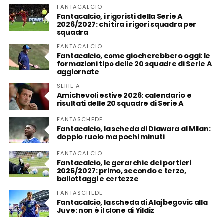
FANTACALCIO
Fantacalcio, i rigoristi della Serie A
2026/2027: chi tira i rigori squadra per
squadra
FANTACALCIO
Fantacalcio, come giocherebbero oggi: le
formazioni tipo delle 20 squadre di Serie A
aggiornate
SERIE A
Amichevoli estive 2026: calendario e
risultati delle 20 squadre di Serie A
FANTASCHEDE
Fantacalcio, la scheda di Diawara al Milan:
doppio ruolo ma pochi minuti
FANTACALCIO
Fantacalcio, le gerarchie dei portieri
2026/2027: primo, secondo e terzo,
ballottaggi e certezze
FANTASCHEDE
Fantacalcio, la scheda di Alajbegovic alla
Juve: non è il clone di Yildiz