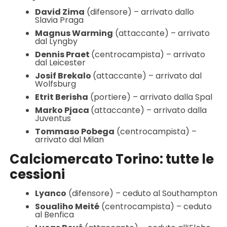
David Zima
(difensore) – arrivato dallo
Slavia Praga
Magnus Warming
(attaccante) – arrivato
dal Lyngby
Dennis Praet
(centrocampista) – arrivato
dal Leicester
Josif Brekalo
(attaccante) – arrivato dal
Wolfsburg
Etrit Berisha
(portiere) – arrivato dalla Spal
Marko Pjaca
(attaccante) – arrivato dalla
Juventus
Tommaso Pobega
(centrocampista) –
arrivato dal Milan
Calciomercato Torino: tutte le
cessioni
Lyanco
(difensore) – ceduto al Southampton
Soualiho Meité
(centrocampista) – ceduto
al Benfica