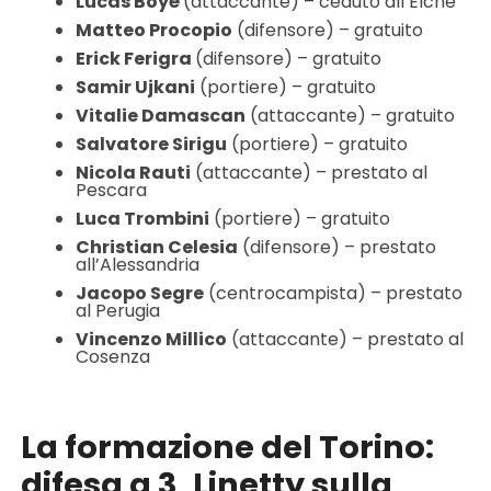
Lucas Boyé
(attaccante) – ceduto all’Elche
Matteo Procopio
(difensore) – gratuito
Erick Ferigra
(difensore) – gratuito
Samir Ujkani
(portiere) – gratuito
Vitalie Damascan
(attaccante) – gratuito
Salvatore Sirigu
(portiere) – gratuito
Nicola Rauti
(attaccante) – prestato al
Pescara
Luca Trombini
(portiere) – gratuito
Christian Celesia
(difensore) – prestato
all’Alessandria
Jacopo Segre
(centrocampista) – prestato
al Perugia
Vincenzo Millico
(attaccante) – prestato al
Cosenza
La formazione del Torino:
difesa a 3, Linetty sulla