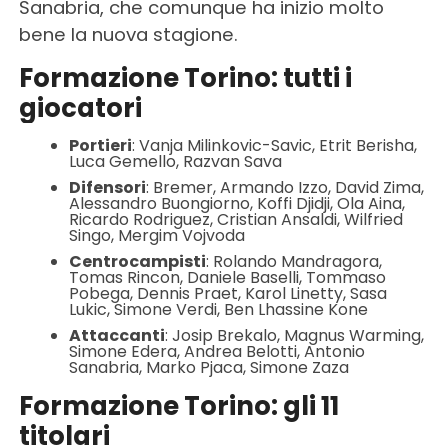
Sanabria, che comunque ha inizio molto
bene la nuova stagione.
Formazione Torino: tutti i
giocatori
Portieri
: Vanja Milinkovic-Savic, Etrit Berisha,
Luca Gemello, Razvan Sava
Difensori
: Bremer, Armando Izzo, David Zima,
Alessandro Buongiorno, Koffi Djidji, Ola Aina,
Ricardo Rodriguez, Cristian Ansaldi, Wilfried
Singo, Mergim Vojvoda
Centrocampisti
: Rolando Mandragora,
Tomas Rincon, Daniele Baselli, Tommaso
Pobega, Dennis Praet, Karol Linetty, Sasa
Lukic, Simone Verdi, Ben Lhassine Kone
Attaccanti
: Josip Brekalo, Magnus Warming,
Simone Edera, Andrea Belotti, Antonio
Sanabria, Marko Pjaca, Simone Zaza
Formazione Torino: gli 11
titolari