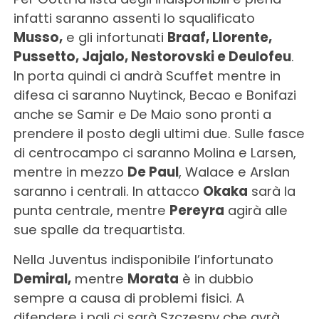
infatti saranno assenti lo squalificato
Musso,
e gli infortunati
Braaf, Llorente,
Pussetto, Jajalo, Nestorovski e Deulofeu
.
In porta quindi ci andrà Scuffet mentre in
difesa ci saranno Nuytinck, Becao e Bonifazi
anche se Samir e De Maio sono pronti a
prendere il posto degli ultimi due. Sulle fasce
di centrocampo ci saranno Molina e Larsen,
mentre in mezzo
De Paul
, Walace e Arslan
saranno i centrali. In attacco
Okaka
sarà la
punta centrale, mentre
Pereyra
agirà alle
sue spalle da trequartista.
Nella Juventus indisponibile l’infortunato
Demiral,
mentre
Morata
è in dubbio
sempre a causa di problemi fisici. A
difendere i pali ci sarà Szczesny che avrà