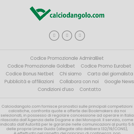
Codice Promozionale AdmiralBet
Codice Promozionale Goldbet
Codice Promo Eurobet
Codice Bonus Netbet
Chi siamo
Carta del giornalista
Pubblicità e affiliazioni
Collabora con noi
Google News
Condizioni d’uso
Contatto
Calciodangolo.com fornisce pronostici sulle principali competizioni
calcistiche, confronta quote e offerte dei Bookmakers da noi
selezionati, in possesso di regolare concessione ad operare in Italia
rilasciata dall’Agenzia delle Dogane e dei Monopoli. Il servizio, come
indicato dall’Autorità per le garanzie nelle comunicazioni al punto 5.6
delle proprie Linee Guida (allegate alla delibera 132/19/CONS),
è effettuato nel rispetto del principio di continenza, non