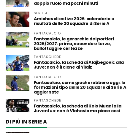
doppio ruolo ma pochi minuti
SERIE A
Amichevoli estive 2026: calendario e
risultati delle 20 squadre di Serie A
FANTACALCIO
Fantacalcio, le gerarchie dei portieri
2026/2027: primo, secondo e terzo,
ballottaggi e certezze
FANTASCHEDE
Fantacalcio, la scheda di Alajbegovic alla
Juve: non è il clone di Yildiz
FANTACALCIO
Fantacalcio, come giocherebbero oggi: le
formazioni tipo delle 20 squadre di Serie A
aggiornate
FANTASCHEDE
Fantacalcio, la scheda di Kolo Muani alla
Juventus: non è Vlahovic ma piace così
DI PIÙ IN SERIE A