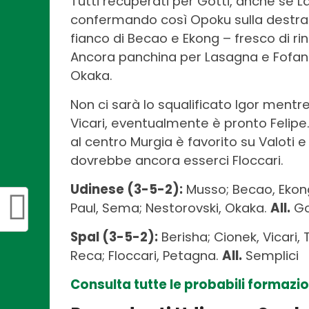
Tutti recuperati per Gotti, anche se 
confermando così Opoku sulla destra. 
fianco di Becao e Ekong – fresco di r
Ancora panchina per Lasagna e Fofan
Okaka.
Non ci sarà lo squalificato Igor mentr
Vicari, eventualmente è pronto Felipe.
al centro Murgia è favorito su Valoti e 
dovrebbe ancora esserci Floccari.
Udinese (3-5-2):
Musso; Becao, Ekong
Paul, Sema; Nestorovski, Okaka.
All.
Go
Spal (3-5-2):
Berisha; Cionek, Vicari, 
Reca; Floccari, Petagna.
All.
Semplici
Consulta tutte le probabili formazio