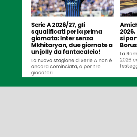
Serie A 2026/27, gli
Amich
squalificati per la prima
2026,
giornata: Inter senza
si par
Mkhitaryan, due giornate a
Borus
un jolly da fantacalcio!
La Roma
2026 co
La nuova stagione di Serie A non è
festegg
ancora cominciata, e per tre
giocatori...