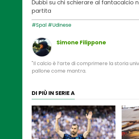
Dubbi su chi schierare al fantacalcio ne
partita
#Spal
#Udinese
Simone Filippone
"Il calcio è l’arte di comprimere la storia univ
pallone come mantra.
DI PIÙ IN SERIE A