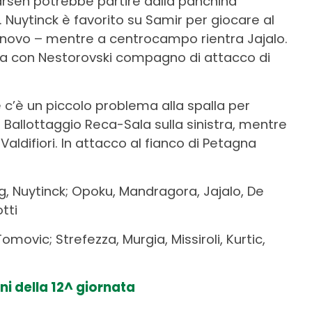
Larsen potrebbe partire dalla panchina
Nuytinck è favorito su Samir per giocare al
innovo – mentre a centrocampo rientra Jajalo.
a con Nestorovski compagno di attacco di
e c’è un piccolo problema alla spalla per
 Ballottaggio Reca-Sala sulla sinistra, mentre
Valdifiori. In attacco al fianco di Petagna
, Nuytinck; Opoku, Mandragora, Jajalo, De
tti
Tomovic; Strefezza, Murgia, Missiroli, Kurtic,
ni della 12^ giornata