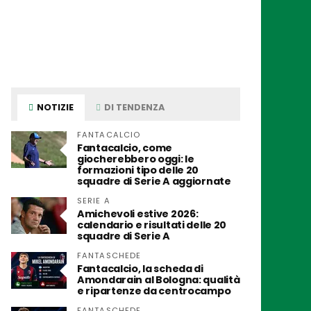
NOTIZIE
DI TENDENZA
FANTACALCIO
Fantacalcio, come
giocherebbero oggi: le
formazioni tipo delle 20
squadre di Serie A aggiornate
SERIE A
Amichevoli estive 2026:
calendario e risultati delle 20
squadre di Serie A
FANTASCHEDE
Fantacalcio, la scheda di
Amondarain al Bologna: qualità
e ripartenze da centrocampo
FANTASCHEDE