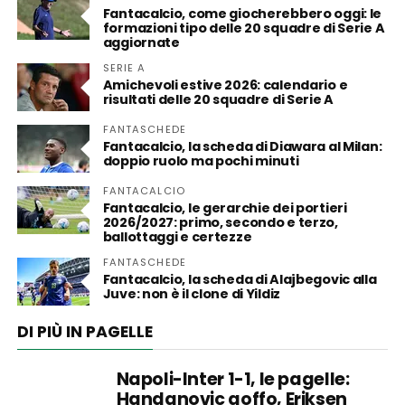
Fantacalcio, come giocherebbero oggi: le
formazioni tipo delle 20 squadre di Serie A
aggiornate
SERIE A
Amichevoli estive 2026: calendario e
risultati delle 20 squadre di Serie A
FANTASCHEDE
Fantacalcio, la scheda di Diawara al Milan:
doppio ruolo ma pochi minuti
FANTACALCIO
Fantacalcio, le gerarchie dei portieri
2026/2027: primo, secondo e terzo,
ballottaggi e certezze
FANTASCHEDE
Fantacalcio, la scheda di Alajbegovic alla
Juve: non è il clone di Yildiz
DI PIÙ IN PAGELLE
Napoli-Inter 1-1, le pagelle:
Handanovic goffo, Eriksen