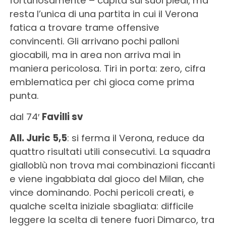
fortunosamente – capita sui suoi piedi, ma
resta l’unica di una partita in cui il Verona
fatica a trovare trame offensive
convincenti. Gli arrivano pochi palloni
giocabili, ma in area non arriva mai in
maniera pericolosa. Tiri in porta: zero, cifra
emblematica per chi gioca come prima
punta.
dal 74′
Favilli sv
All. Juric 5,5
: si ferma il Verona, reduce da
quattro risultati utili consecutivi. La squadra
gialloblù non trova mai combinazioni ficcanti
e viene ingabbiata dal gioco del Milan, che
vince dominando. Pochi pericoli creati, e
qualche scelta iniziale sbagliata: difficile
leggere la scelta di tenere fuori Dimarco, tra