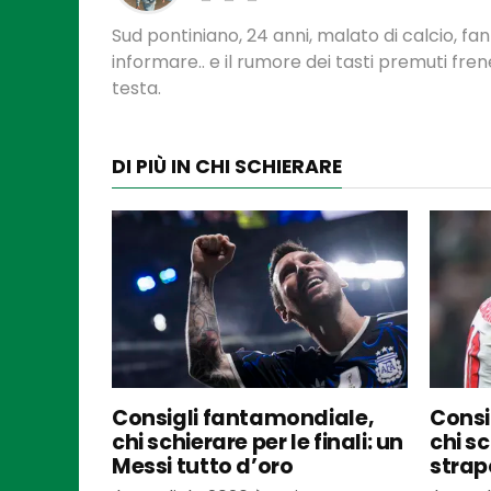
Sud pontiniano, 24 anni, malato di calcio, f
informare.. e il rumore dei tasti premuti fre
testa.
DI PIÙ IN CHI SCHIERARE
Consigli fantamondiale,
Consi
chi schierare per le finali: un
chi sc
Messi tutto d’oro
strap