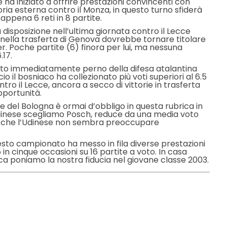
 ha iniziato a offrire prestazioni convincenti con
oria esterna contro il Monza, in questo turno sfiderà
appena 6 reti in 8 partite.
a disposizione nell’ultima giornata contro il Lecce
nella trasferta di Genova dovrebbe tornare titolare
er. Poche partite (6) finora per lui, ma nessuna
.17.
ato immediatamente perno della difesa atalantina
lcio il bosniaco ha collezionato più voti superiori al 6.5
ntro il Lecce, ancora a secco di vittorie in trasferta
portunità.
re del Bologna è ormai d’obbligo in questa rubrica in
Udinese scegliamo Posch, reduce da una media voto
ato che l’Udinese non sembra preoccupare
uesto campionato ha messo in fila diverse prestazioni
 in cinque occasioni su 16 partite a voto. In casa
fica poniamo la nostra fiducia nel giovane classe 2003.