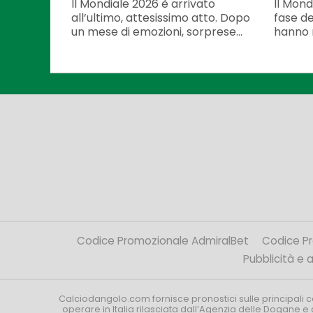
Il Mondiale 2026 è arrivato
Il Mond
all’ultimo, attesissimo atto. Dopo
fase dec
un mese di emozioni, sorprese...
hanno r
Codice Promozionale AdmiralBet
Codice P
Pubblicità e af
Calciodangolo.com fornisce pronostici sulle principali 
operare in Italia rilasciata dall’Agenzia delle Dogane e 