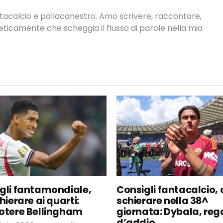
antacalcio e pallacanestro. Amo scrivere, raccontare,
neticamente che scheggia il flusso di parole nella mia
gli fantamondiale,
Consigli fantacalcio, 
hierare ai quarti:
schierare nella 38^
otere Bellingham
giornata: Dybala, reg
d’addio