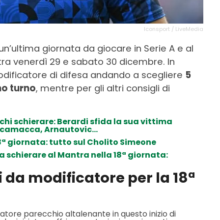
Iconsport / LiveMedia
un’ultima giornata da giocare in Serie A e al
a tra venerdì 29 e sabato 30 dicembre. In
dificatore di difesa andando a scegliere
5
mo turno
, mentre per gli altri consigli di
chi schierare: Berardi sfida la sua vittima
, Scamacca, Arnautovic…
ª giornata: tutto sul Cholito Simeone
a schierare al Mantra nella 18ª giornata:
i da modificatore per la 18ª
catore parecchio altalenante in questo inizio di