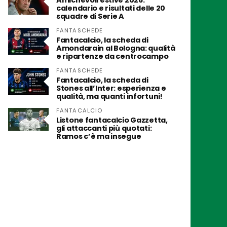
Amichevoli estive 2026:
calendario e risultati delle 20
squadre di Serie A
FANTASCHEDE
Fantacalcio, la scheda di
Amondarain al Bologna: qualità
e ripartenze da centrocampo
FANTASCHEDE
Fantacalcio, la scheda di
Stones all’Inter: esperienza e
qualità, ma quanti infortuni!
FANTACALCIO
Listone fantacalcio Gazzetta,
gli attaccanti più quotati:
Ramos c’è ma insegue