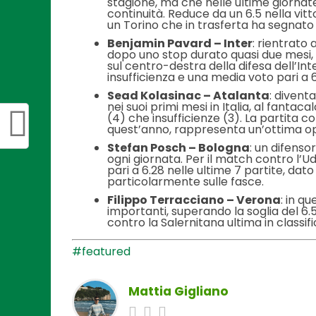
stagione, ma che nelle ultime giornate
continuità. Reduce da un 6.5 nella vitt
un Torino che in trasferta ha segnato 
Benjamin Pavard – Inter
: rientrato 
dopo uno stop durato quasi due mesi, 
sul centro-destra della difesa dell’Int
insufficienza e una media voto pari a 6
Sead Kolasinac – Atalanta
: divent
nei suoi primi mesi in Italia, al fantaca
(4) che insufficienze (3). La partita co
quest’anno, rappresenta un’ottima op
Stefan Posch – Bologna
: un difenso
ogni giornata. Per il match contro l’
pari a 6.28 nelle ultime 7 partite, d
particolarmente sulle fasce.
Filippo Terracciano – Verona
: in q
importanti, superando la soglia del 6.5
contro la Salernitana ultima in classi
#featured
Mattia Gigliano