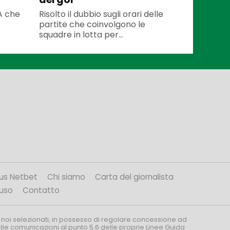
 A che
Risolto il dubbio sugli orari delle
partite che coinvolgono le
squadre in lotta per...
us Netbet
Chi siamo
Carta del giornalista
’uso
Contatto
 noi selezionati, in possesso di regolare concessione ad
nelle comunicazioni al punto 5.6 delle proprie Linee Guida