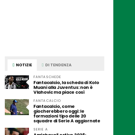
NOTIZIE
DI TENDENZA
FANTASCHEDE
Fantacalcio, la scheda di Kolo
Muani alla Juventus: non è
Vlahovic ma piace così
FANTACALCIO
Fantacalcio, come
giocherebbero oggi: le
formazioni tipo delle 20
squadre di Serie A aggiornate
SERIE A