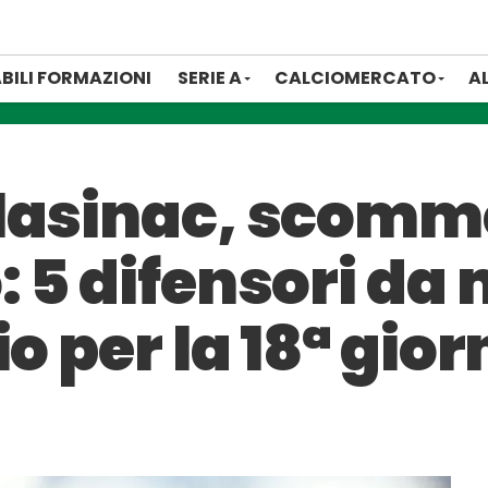
BILI FORMAZIONI
SERIE A
CALCIOMERCATO
A
olasinac, scom
 5 difensori da
io per la 18ª gio