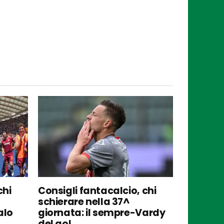
chi
Consigli fantacalcio, chi
schierare nella 37^
alo
giornata: il sempre-Vardy
del gol