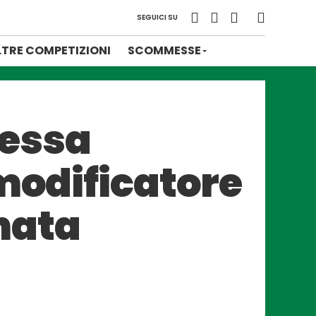
SEGUICI SU
LTRE COMPETIZIONI
SCOMMESSE
messa
 modificatore
rnata