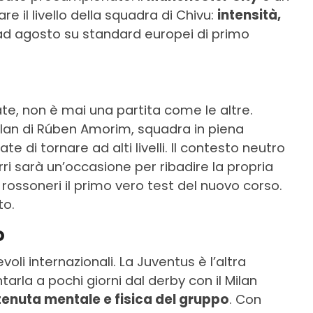
e il livello della squadra di Chivu:
intensità,
d agosto su standard europei di primo
te, non è mai una partita come le altre.
Milan di Rúben Amorim, squadra in piena
e di tornare ad alti livelli. Il contesto neutro
urri sarà un’occasione per ribadire la propria
i rossoneri il primo vero test del nuovo corso.
to.
o
evoli internazionali. La Juventus è l’altra
ntarla a pochi giorni dal derby con il Milan
tenuta mentale e fisica del gruppo
. Con