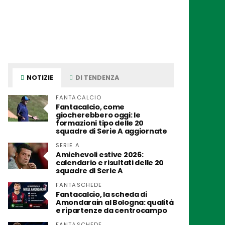
NOTIZIE
DI TENDENZA
FANTACALCIO
Fantacalcio, come
giocherebbero oggi: le
formazioni tipo delle 20
squadre di Serie A aggiornate
SERIE A
Amichevoli estive 2026:
calendario e risultati delle 20
squadre di Serie A
FANTASCHEDE
Fantacalcio, la scheda di
Amondarain al Bologna: qualità
e ripartenze da centrocampo
FANTASCHEDE