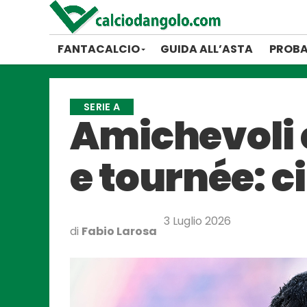
FANTACALCIO
GUIDA ALL’ASTA
PROBA
SERIE A
Amichevoli e
e tournée: c
3 Luglio 2026
di
Fabio Larosa