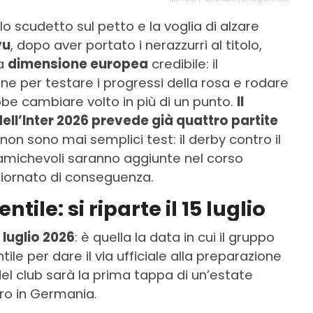
lo scudetto sul petto e la voglia di alzare
vu
, dopo aver portato i nerazzurri al titolo,
na
dimensione europea
credibile: il
e per testare i progressi della rosa e rodare
be cambiare volto in più di un punto.
Il
ell’Inter 2026 prevede già quattro partite
on sono mai semplici test: il derby contro il
e amichevoli saranno aggiunte nel corso
giornato di conseguenza.
ile: si riparte il 15 luglio
 luglio 2026
: è quella la data in cui il gruppo
ile per dare il via ufficiale alla preparazione
 del club sarà la prima tappa di un’estate
tiro in Germania.