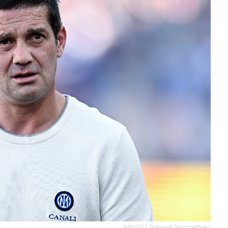
IMAGO / Gribaudi/ImagePhoto