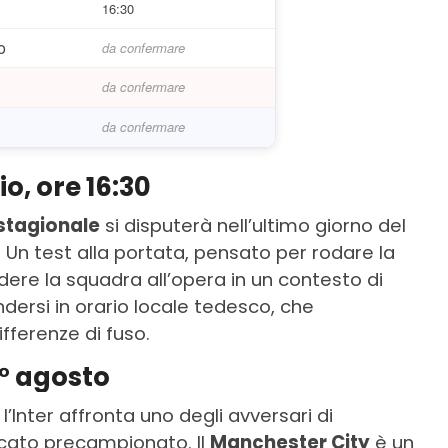
o
16:30
o
da confermare
o
da confermare
o
da confermare
o, ore 16:30
stagionale
si disputerà nell’ultimo giorno del
. Un test alla portata, pensato per rodare la
dere la squadra all’opera in un contesto di
ndersi in orario locale tedesco, che
ifferenze di fuso.
° agosto
l’Inter affronta uno degli avversari di
rcato precampionato. Il
Manchester City
è un