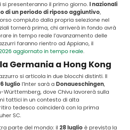
i si presenteranno il primo giorno.
I nazionali
 di un periodo di riposo aggiuntivo
,
corso compiuto dalla propria selezione nel
iziali tornerà prima, chi arriverà in fondo avrà
rare in tempo reale l’avanzamento delle
azzurri faranno rientro ad Appiano, il
 2026 aggiornato in tempo reale
.
 dalla Germania a Hong Kong
ro si articola in due blocchi distinti. Il
26 luglio
l’Inter sarà a
Donaueschingen
,
en-Württemberg, dove Chivu lavorerà sulla
 tattici in un contesto di alta
ritiro tedesco coinciderà con la prima
ruher SC.
ltra parte del mondo: il
28 luglio
è prevista la