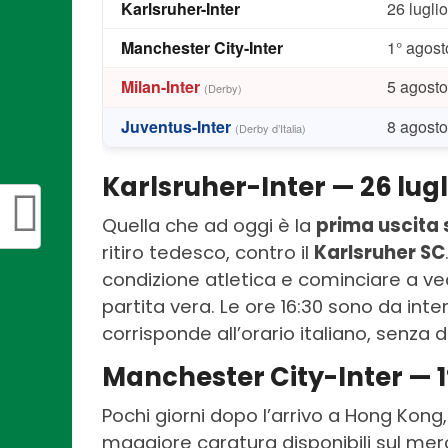
Karlsruher-Inter
26 lugli
Manchester City-Inter
1° agost
Milan-Inter
5 agost
(Derby)
Juventus-Inter
8 agost
(Derby d’Italia)
Karlsruher-Inter — 26 lugli
Quella che ad oggi è la
prima uscita 
ritiro tedesco, contro il
Karlsruher SC
condizione atletica e cominciare a ve
partita vera. Le ore 16:30 sono da inte
corrisponde all’orario italiano, senza d
Manchester City-Inter — 1
Pochi giorni dopo l’arrivo a Hong Kong, 
maggiore caratura disponibili sul me