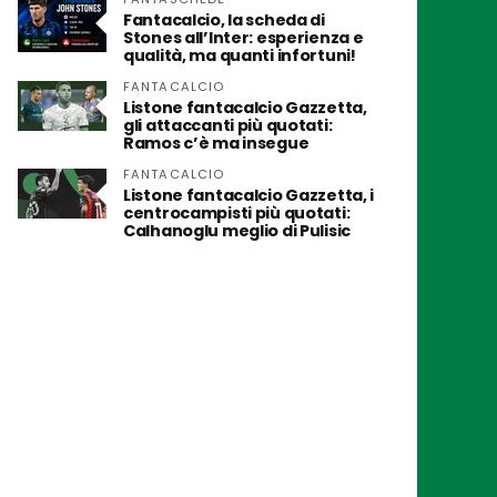
Fantacalcio, la scheda di
Stones all’Inter: esperienza e
qualità, ma quanti infortuni!
FANTACALCIO
Listone fantacalcio Gazzetta,
gli attaccanti più quotati:
Ramos c’è ma insegue
FANTACALCIO
Listone fantacalcio Gazzetta, i
centrocampisti più quotati:
Calhanoglu meglio di Pulisic