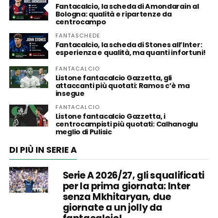
Fantacalcio, la scheda di Amondarain al
Bologna: qualità e ripartenze da
centrocampo
FANTASCHEDE
Fantacalcio, la scheda di Stones all’Inter:
esperienza e qualità, ma quanti infortuni!
FANTACALCIO
Listone fantacalcio Gazzetta, gli
attaccanti più quotati: Ramos c’è ma
insegue
FANTACALCIO
Listone fantacalcio Gazzetta, i
centrocampisti più quotati: Calhanoglu
meglio di Pulisic
DI PIÙ IN SERIE A
Serie A 2026/27, gli squalificati
per la prima giornata: Inter
senza Mkhitaryan, due
giornate a un jolly da