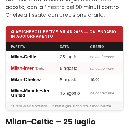
agosto, con la finestra dei 90 minuti contro il
Chelsea fissata con precisione oraria.
⚽ AMICHEVOLI ESTIVE MILAN 2026 — CALENDARIO
IN AGGIORNAMENTO
PARTITA
DATA
ORARIO
Milan-Celtic
25 luglio
da confermare
Milan-Inter
5 agosto
da confermare
(Derby)
Milan-Chelsea
8 agosto
19:00
*
Milan-Manchester
15 agosto
da confermare
United
* Orario locale australiano — in Italia la gara si disputerà a notte inoltrata
Milan-Celtic — 25 luglio