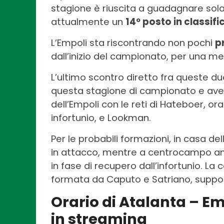
stagione è riuscita a guadagnare sola
attualmente un
14º posto in classifi
L’Empoli sta riscontrando non pochi
p
dall’inizio del campionato, per una med
L’ultimo scontro diretto fra queste du
questa stagione di campionato e ave
dell’Empoli con le reti di Hateboer, o
infortunio, e Lookman.
Per le probabili formazioni, in casa d
in attacco, mentre a centrocampo an
in fase di recupero dall’infortunio. L
formata da Caputo e Satriano, support
Orario di Atalanta – Em
in streaming