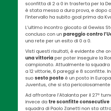
sconfitta di 2 a 0 in trasferta per la D
è stata messa a dura prova, e dopo av
l’intervallo ha subito goal prima da K
L’ultimo incontro giocato al Gewiss S
concluso con un
pareggio contro l’U
una rete per un esito di 0 a 0.
Visti questi risultati, è evidente che or
una vittoria
per poter inseguire la Rom
campionato. Attualmente la squadra or
a 12 vittorie, 6 pareggi e 8 sconfitte. 
suo
sesto posto
è un posto in Europa
Juventus, che si sta pericolosamente 
Ad affrontare l’Atalanta per il 27º tu
invece da
tre sconfitte consecutive
squadra di Paolo Zanetti non sta att