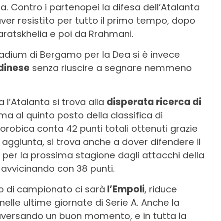
ea. Contro i partenopei la difesa dell’Atalanta
er resistito per tutto il primo tempo, dopo
varatskhelia e poi da Rrahmani.
tadium di Bergamo per la Dea si è invece
dinese
senza riuscire a segnare nemmeno
a l’Atalanta si trova alla
disperata ricerca di
a al quinto posto della classifica di
obica conta 42 punti totali ottenuti grazie
In aggiunta, si trova anche a dover difendere il
 per la prossima stagione dagli attacchi della
avvicinando con 38 punti.
rno di campionato ci sarà
l’Empoli
, riduce
nelle ultime giornate di Serie A. Anche la
raversando un buon momento, e in tutta la