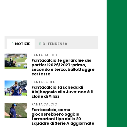
NOTIZIE
DI TENDENZA
FANTACALCIO
Fantacalcio, le gerarchie dei
portieri 2026/2027: primo,
secondo e terzo, ballottaggi e
certezze
FANTASCHEDE
Fantacalcio, la scheda di
Alajbegovic alla Juve: non è il
clone di Yildiz
FANTACALCIO
Fantacalcio, come
giocherebbero oggi: le
formazioni tipo delle 20
squadre di Serie A aggiornate