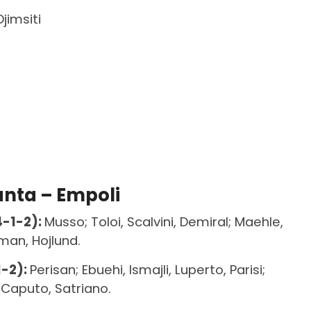
jimsiti
anta – Empoli
4-1-2):
Musso; Toloi, Scalvini, Demiral; Maehle,
man, Hojlund.
1-2):
Perisan; Ebuehi, Ismajli, Luperto, Parisi;
; Caputo, Satriano.