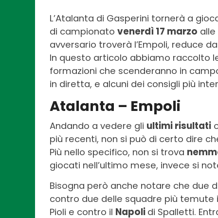
L’Atalanta di Gasperini tornerà a gioc
di campionato
venerdì 17 marzo
alle
avversario troverà l’Empoli, reduce da 
In questo articolo abbiamo raccolto le
formazioni che scenderanno in campo pe
in diretta, e alcuni dei consigli più int
Atalanta – Empoli
Andando a vedere gli
ultimi risultati
o
più recenti, non si può di certo dire 
Più nello specifico, non si trova
nemme
giocati nell’ultimo mese, invece si no
Bisogna però anche notare che due dei
contro due delle squadre più temute i
Pioli e contro il
Napoli
di Spalletti. En