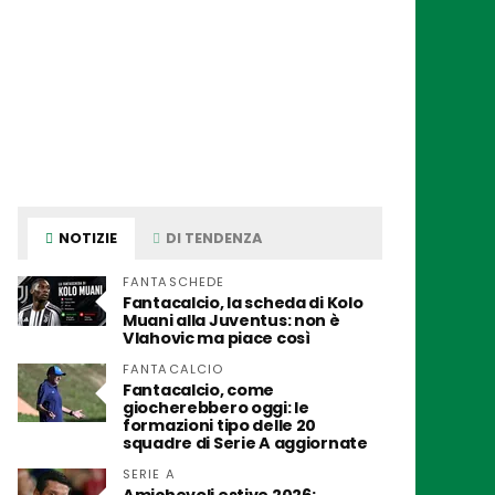
NOTIZIE
DI TENDENZA
FANTASCHEDE
Fantacalcio, la scheda di Kolo
Muani alla Juventus: non è
Vlahovic ma piace così
FANTACALCIO
Fantacalcio, come
giocherebbero oggi: le
formazioni tipo delle 20
squadre di Serie A aggiornate
SERIE A