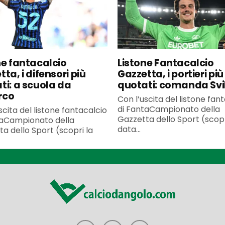
ne fantacalcio
Listone Fantacalcio
ta, i difensori più
Gazzetta, i portieri più
ti: a scuola da
quotati: comanda Svi
rco
Con l’uscita del listone fan
di FantaCampionato della
scita del listone fantacalcio
Gazzetta dello Sport (scopr
taCampionato della
data...
a dello Sport (scopri la