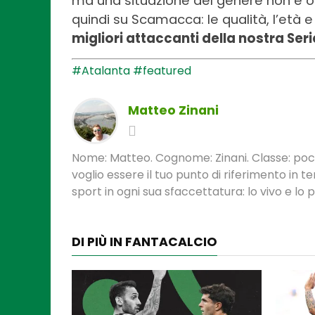
ma una situazione del genere non è o
quindi su Scamacca: le qualità, l’età e
migliori attaccanti della nostra Seri
#Atalanta
#featured
Matteo Zinani
Nome: Matteo. Cognome: Zinani. Classe: poca
voglio essere il tuo punto di riferimento in 
sport in ogni sua sfaccettatura: lo vivo e lo
DI PIÙ IN FANTACALCIO