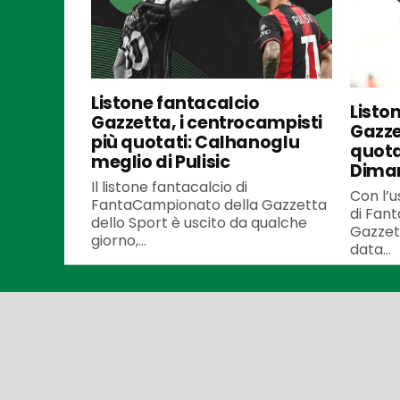
Listone fantacalcio
Listo
Gazzetta, i centrocampisti
Gazzet
più quotati: Calhanoglu
quota
meglio di Pulisic
Dima
Il listone fantacalcio di
Con l’u
FantaCampionato della Gazzetta
di Fan
dello Sport è uscito da qualche
Gazzett
giorno,...
data...