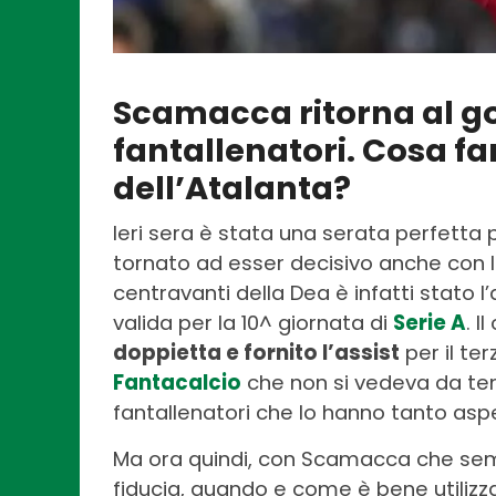
Scamacca ritorna al gol:
fantallenatori. Cosa f
dell’Atalanta?
Ieri sera è stata una serata perfetta
tornato ad esser decisivo anche con 
centravanti della Dea è infatti stato l
valida per la 10^ giornata di
Serie A
. I
doppietta e fornito l’assist
per il te
Fantacalcio
che non si vedeva da temp
fantallenatori che lo hanno tanto asp
Ma ora quindi, con Scamacca che semb
fiducia, quando e come è bene utilizz