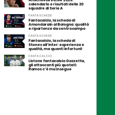
Amichevoli estive 2026:
calendario e risultati delle 20
squadre di Serie A
FANTASCHEDE
Fantacalcio, la scheda di
Amondarain al Bologna: qualità
e ripartenze da centrocampo
FANTASCHEDE
Fantacalcio, la scheda di
Stones all’Inter: esperienza e
qualità, ma quanti infortuni!
FANTACALCIO
Listone fantacalcio Gazzetta,
gli attaccanti più quotati:
Ramos c’è ma insegue