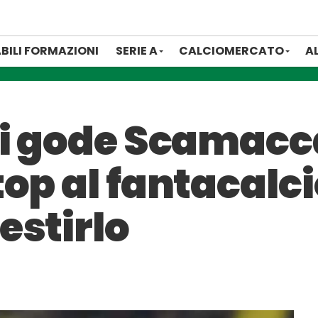
BILI FORMAZIONI
SERIE A
CALCIOMERCATO
A
si gode Scamacca
op al fantacalc
estirlo