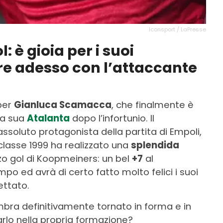
Iconsport / LaPresse
 è gioia per i suoi
are adesso con l’attaccante
 per
Gianluca Scamacca
, che finalmente è
la sua
Atalanta
dopo l’infortunio. Il
’assoluto protagonista della partita di Empoli,
l classe 1999 ha realizzato una
splendida
rzo gol di Koopmeiners: un bel
+7
al
o ed avrà di certo fatto molto felici i suoi
ettato.
ra definitivamente tornato in forma e in
arlo nella propria formazione?