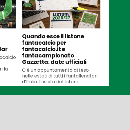
Quando esce il listone
fantacalcio per
lar
fantacalcio.it e
fantacampionato
tacalcio
Gazzetta: date ufficiali
i la
C’è un appuntamento atteso
nelle estati di tutti i fantallenatori
d’Italia: l’uscita del listone...