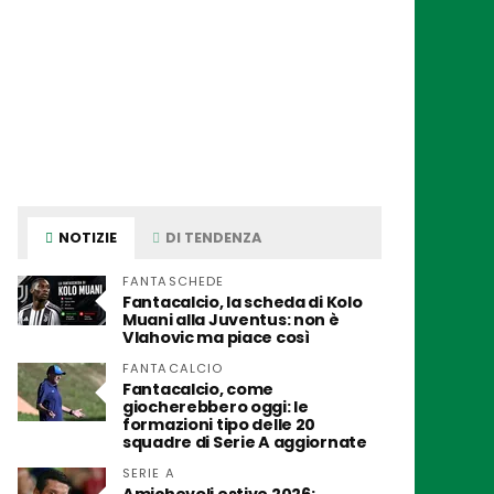
NOTIZIE
DI TENDENZA
FANTASCHEDE
Fantacalcio, la scheda di Kolo
Muani alla Juventus: non è
Vlahovic ma piace così
FANTACALCIO
Fantacalcio, come
giocherebbero oggi: le
formazioni tipo delle 20
squadre di Serie A aggiornate
SERIE A