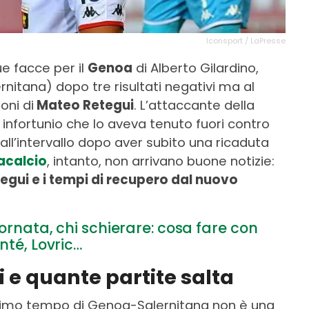
Iconsport / LaPresse
ue facce per il
Genoa
di Alberto Gilardino,
ernitana) dopo tre risultati negativi ma al
oni di
Mateo Retegui
. L’attaccante della
n infortunio che lo aveva tenuto fuori contro
all’intervallo dopo aver subito una ricaduta
acalcio
, intanto, non arrivano buone notizie:
tegui e i tempi di recupero dal nuovo
iornata, chi schierare: cosa fare con
nté, Lovric…
 e quante partite salta
 primo tempo di Genoa-Salernitana non è una