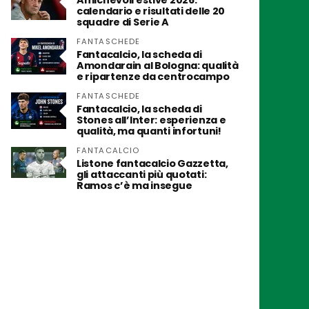
Amichevoli estive 2026:
calendario e risultati delle 20
squadre di Serie A
FANTASCHEDE
Fantacalcio, la scheda di
Amondarain al Bologna: qualità
e ripartenze da centrocampo
FANTASCHEDE
Fantacalcio, la scheda di
Stones all’Inter: esperienza e
qualità, ma quanti infortuni!
FANTACALCIO
Listone fantacalcio Gazzetta,
gli attaccanti più quotati:
Ramos c’è ma insegue