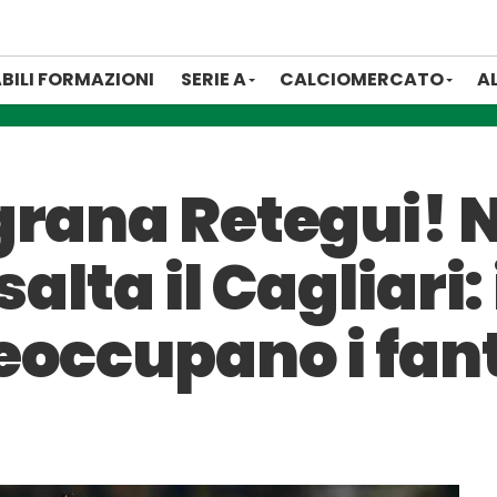
BILI FORMAZIONI
SERIE A
CALCIOMERCATO
A
grana Retegui! 
salta il Cagliari:
eoccupano i fant