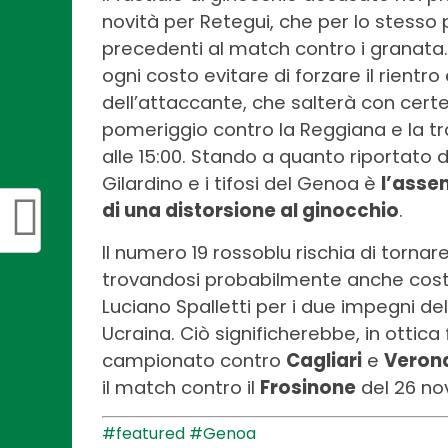
novità per Retegui, che per lo stesso
precedenti al match contro i granata.
ogni costo evitare di forzare il rientr
dell’attaccante, che salterà con certe
pomeriggio contro la Reggiana e la t
alle 15:00. Stando a quanto riportato 
Gilardino e i tifosi del Genoa è
l’assen
di una distorsione al ginocchio
.
Il numero 19 rossoblu rischia di torna
trovandosi probabilmente anche costr
Luciano Spalletti per i due impegni d
Ucraina. Ciò significherebbe, in ottica
campionato contro
Cagliari
e
Veron
il match contro il
Frosinone
del 26 n
#featured
#Genoa