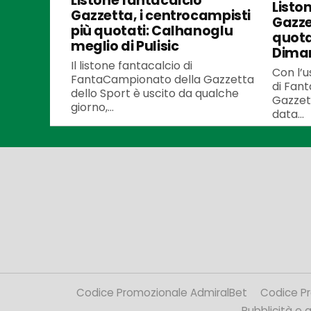
Listone fantacalcio
Listo
Gazzetta, i centrocampisti
Gazzet
più quotati: Calhanoglu
quota
meglio di Pulisic
Dima
Il listone fantacalcio di
Con l’u
FantaCampionato della Gazzetta
di Fan
dello Sport è uscito da qualche
Gazzett
giorno,...
data...
Codice Promozionale AdmiralBet
Codice P
Pubblicità e af