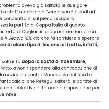
 problema aveva già saltato le due gare
 Lo staff medico del Genoa vorrà quindi ad
o e concentrarsi sul pieno recupero
zza la partita di Coppa Italia di questo
rasferta di Cagliari in programma domenica
da
Il Secolo XIX
, ciò che fa sorridere e sperare
za di alcun tipo di lesione: si tratta, infatti,
re soltanto
dopo la sosta di novembre
,
etto a non rispondere alla convocazione di
ella nazionale contro Macedonia del Nord e
 fantacalcio, che Retegui salterà le partite di
a
, con l’obiettivo di tornare a disposizione per
ovembre.