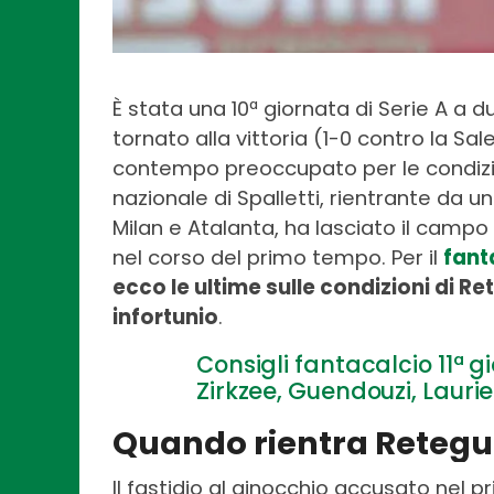
È stata una 10ª giornata di Serie A a d
tornato alla vittoria (1-0 contro la Sal
contempo preoccupato per le condizi
nazionale di Spalletti, rientrante da u
Milan e Atalanta, ha lasciato il campo 
nel corso del primo tempo. Per il
fant
ecco le ultime sulle condizioni di Re
infortunio
.
Consigli fantacalcio 11ª g
Zirkzee, Guendouzi, Laurie
Quando rientra Retegui
Il fastidio al ginocchio accusato nel