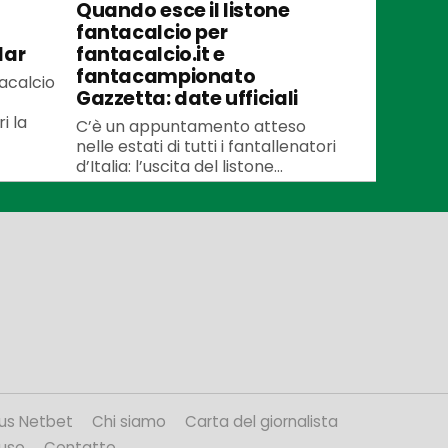
Quando esce il listone
fantacalcio per
lar
fantacalcio.it e
fantacampionato
tacalcio
Gazzetta: date ufficiali
i la
C’è un appuntamento atteso
nelle estati di tutti i fantallenatori
d’Italia: l’uscita del listone...
us Netbet
Chi siamo
Carta del giornalista
’uso
Contatto