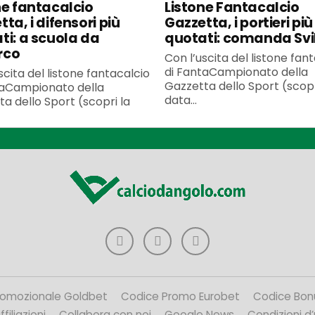
ne fantacalcio
Listone Fantacalcio
ta, i difensori più
Gazzetta, i portieri più
ti: a scuola da
quotati: comanda Svi
rco
Con l’uscita del listone fan
di FantaCampionato della
scita del listone fantacalcio
Gazzetta dello Sport (scopr
taCampionato della
data...
a dello Sport (scopri la
romozionale Goldbet
Codice Promo Eurobet
Codice Bon
filiazioni
Collabora con noi
Google News
Condizioni d