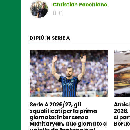
Christian Pacchiano
DI PIÙ IN SERIE A
Serie A 2026/27, gli
Amich
squalificati per la prima
2026,
giornata: Inter senza
si par
Mkhitaryan, due giornate a
Borus