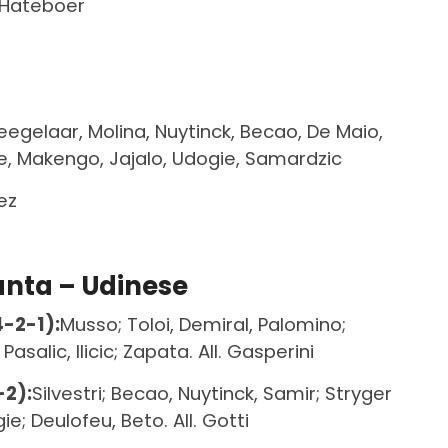
, Hateboer
 Zeegelaar, Molina, Nuytinck, Becao, De Maio,
ce, Makengo, Jajalo, Udogie, Samardzic
ez
anta – Udinese
-2-1):
Musso; Toloi, Demiral, Palomino;
salic, Ilicic; Zapata. All. Gasperini
-2):
Silvestri; Becao, Nuytinck, Samir; Stryger
e; Deulofeu, Beto. All. Gotti