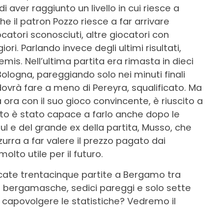
aver raggiunto un livello in cui riesce a
che il patron Pozzo riesce a far arrivare
catori sconosciuti, altre giocatori con
i. Parlando invece degli ultimi risultati,
emis. Nell’ultima partita era rimasta in dieci
ologna, pareggiando solo nei minuti finali
 dovrà fare a meno di Pereyra, squalificato. Ma
 ora con il suo gioco convincente, è riuscito a
sto è stato capace a farlo anche dopo le
ul e del grande ex della partita, Musso, che
rra a far valere il prezzo pagato dai
to utile per il futuro.
ocate trentacinque partite a Bergamo tra
ie bergamasche, sedici pareggi e solo sette
e a capovolgere le statistiche? Vedremo il