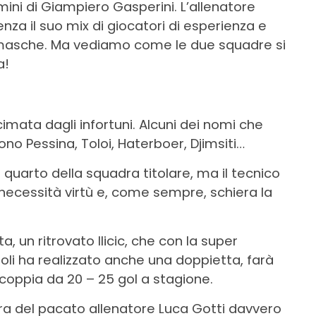
ini di Giampiero Gasperini. L’allenatore
enza il suo mix di giocatori di esperienza e
rgamasche. Ma vediamo come le due squadre si
a!
imata dagli infortuni. Alcuni dei nomi che
sono Pessina, Toloi, Haterboer, Djimsiti…
quarto della squadra titolare, ma il tecnico
necessità virtù e, come sempre, schiera la
 un ritrovato Ilicic, che con la super
li ha realizzato anche una doppietta, farà
oppia da 20 – 25 gol a stagione.
ra del pacato allenatore Luca Gotti davvero