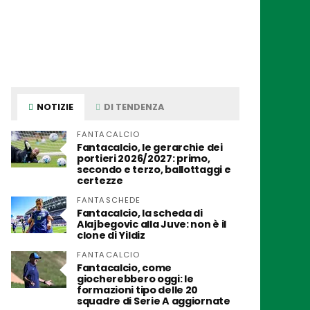
NOTIZIE
DI TENDENZA
FANTACALCIO
Fantacalcio, le gerarchie dei
portieri 2026/2027: primo,
secondo e terzo, ballottaggi e
certezze
FANTASCHEDE
Fantacalcio, la scheda di
Alajbegovic alla Juve: non è il
clone di Yildiz
FANTACALCIO
Fantacalcio, come
giocherebbero oggi: le
formazioni tipo delle 20
squadre di Serie A aggiornate