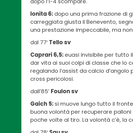
dopo l’1-4 scompare.
Ionita 6:
dopo una prima frazione di gi
carreggiata giusta il Benevento, segna
una prestazione impeccabile, ma non m
dal 77′
Tello sv
Caprari 6,5:
euasi invisibile per tutt
dar vita ai suoi colpi di classe che lo
regalando l’assist da calcio d’angolo per
cross pericolosi.
dall’85’
Foulon sv
Gaich 5:
si muove lungo tutto il fron
buona volontà per recuperare palloni
poche volte al tiro. La volontà c’è, l
dal 78′
Sau sv