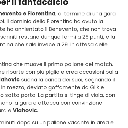
er il fantacalcio
nevento e Fiorentina
, al termine di una gara
. Il dominio della Fiorentina ha avuto la
te ha annientato il Benevento, che non trova
 sanniti restano dunque fermi a 26 punti, e la
entina che sale invece a 29, in attesa delle
entina che muove il primo pallone del match.
he riparte con più piglio e crea occasioni palla
lahovic
suona la carica dei suoi, segnando il
ne in mezzo, deviato goffamente da Glik e
o sotto porta. La partita si tinge di viola, con
 mano la gara e attacca con convinzione
tura e
Vlahovic.
 minuti dopo su un pallone vacante in area e