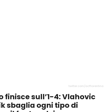
twitter.com/acffiorentina
o finisce sull’1-4: Vlahovic
ik sbaglia ogni tipo di