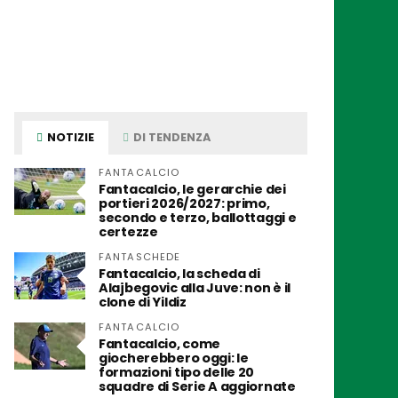
NOTIZIE
DI TENDENZA
FANTACALCIO
Fantacalcio, le gerarchie dei
portieri 2026/2027: primo,
secondo e terzo, ballottaggi e
certezze
FANTASCHEDE
Fantacalcio, la scheda di
Alajbegovic alla Juve: non è il
clone di Yildiz
FANTACALCIO
Fantacalcio, come
giocherebbero oggi: le
formazioni tipo delle 20
squadre di Serie A aggiornate