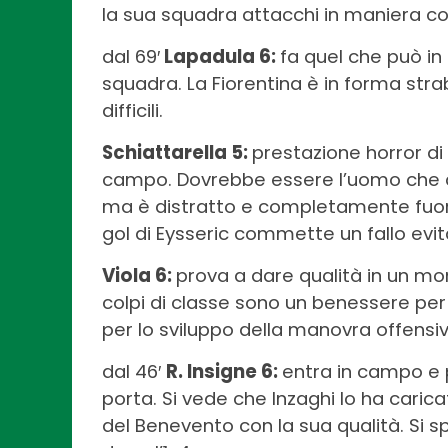
la sua squadra attacchi in maniera co
dal 69′
Lapadula 6:
fa quel che può in 
squadra. La Fiorentina è in forma strab
difficili.
Schiattarella 5:
prestazione horror di
campo. Dovrebbe essere l’uomo che d
ma è distratto e completamente fuori 
gol di Eysseric commette un fallo evit
Viola 6:
prova a dare qualità in un mom
colpi di classe sono un benessere per
per lo sviluppo della manovra offensiva
dal 46′
R. Insigne 6:
entra in campo e p
porta. Si vede che Inzaghi lo ha caric
del Benevento con la sua qualità. Si