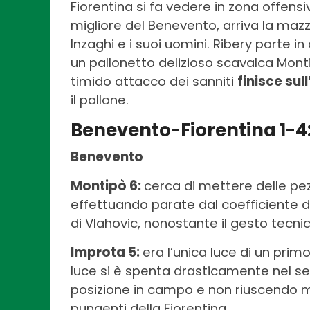
Fiorentina si fa vedere in zona offens
migliore del Benevento, arriva la maz
Inzaghi e i suoi uomini. Ribery parte 
un pallonetto delizioso scavalca Mont
timido attacco dei sanniti
finisce sul
il pallone.
Benevento-Fiorentina 1-4:
Benevento
Montipò 6:
cerca di mettere delle pezz
effettuando parate dal coefficiente di 
di Vlahovic, nonostante il gesto tecni
Improta 5:
era l’unica luce di un pri
luce si è spenta drasticamente nel
posizione in campo e non riuscendo 
pungenti della Fiorentina.