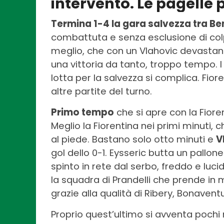
intervento. Le pagelle p
Termina 1-4 la gara salvezza tra Be
combattuta e senza esclusione di colpi
meglio, che con un Vlahovic devastan
una vittoria da tanto, troppo tempo. I
lotta per la salvezza si complica. Fior
altre partite del turno.
Primo tempo
che si apre con la Fior
Meglio la Fiorentina nei primi minuti, c
al piede. Bastano solo otto minuti e
V
gol dello 0-1. Eysseric butta un pallo
spinto in rete dal serbo, freddo e lucid
la squadra di Prandelli che prende in
grazie alla qualità di Ribery, Bonaven
Proprio quest’ultimo si avventa pochi