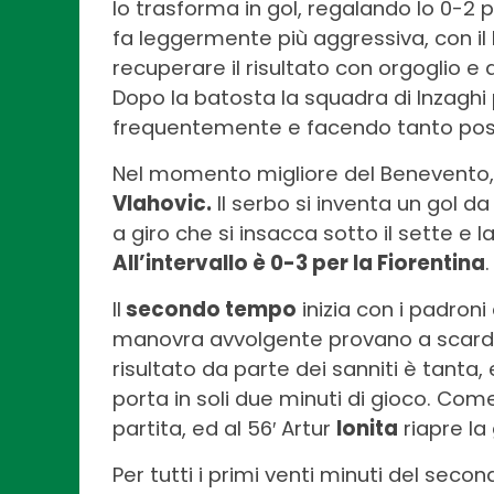
lo trasforma in gol, regalando lo 0-2 p
fa leggermente più aggressiva, con il 
recuperare il risultato con orgoglio e
Dopo la batosta la squadra di Inzaghi
frequentemente e facendo tanto pos
Nel momento migliore del Benevento, a
Vlahovic.
Il serbo si inventa un gol d
a giro che si insacca sotto il sette e l
All’intervallo è 0-3 per la Fiorentina
.
Il
secondo tempo
inizia con i padroni
manovra avvolgente provano a scardinare
risultato da parte dei sanniti è tanta,
porta in soli due minuti di gioco. Com
partita, ed al 56′ Artur
Ionita
riapre la
Per tutti i primi venti minuti del seco