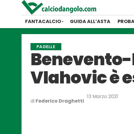
FANTACALCIO
GUIDA ALL’ASTA
PROBA
PAGELLE
Benevento-Fi
Vlahovic è e
13 Marzo 2021
di
Federico Draghetti