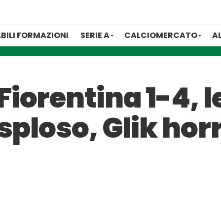
BILI FORMAZIONI
SERIE A
CALCIOMERCATO
A
orentina 1-4, le
sploso, Glik hor