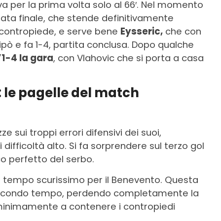
iva per la prima volta solo al 66′. Nel momento
zata finale, che stende definitivamente
in contropiede, e serve bene
Eysseric,
che con
ipò e fa 1-4, partita conclusa. Dopo qualche
l’1-4 la gara
, con Vlahovic che si porta a casa
 le pagelle del match
e sui troppi errori difensivi dei suoi,
difficoltà alto. Si fa sorprendere sul terzo gol
co perfetto del serbo.
mo tempo scurissimo per il Benevento. Questa
 secondo tempo, perdendo completamente la
minimamente a contenere i contropiedi