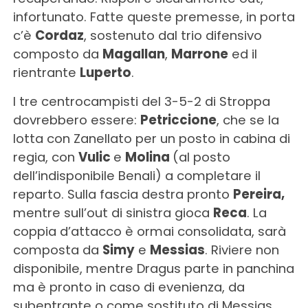
infortunato. Fatte queste premesse, in porta
c’è
Cordaz
, sostenuto dal trio difensivo
composto da
Magallan
,
Marrone
ed il
rientrante
Luperto
.
I tre centrocampisti del 3-5-2 di Stroppa
dovrebbero essere:
Petriccione
, che se la
lotta con Zanellato per un posto in cabina di
regia, con
Vulic
e
Molina
(al posto
dell’indisponibile Benali) a completare il
reparto. Sulla fascia destra pronto
Pereira,
mentre sull’out di sinistra gioca
Reca
. La
coppia d’attacco è ormai consolidata, sarà
composta da
Simy
e
Messias
. Riviere non
disponibile, mentre Dragus parte in panchina
ma è pronto in caso di evenienza, da
subentrante o come sostituto di Messias