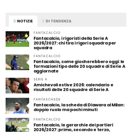
NOTIZIE
DI TENDENZA
FANTACALCIO
Fantacalcio, i rigoristi della Serie A
2026/2027: chi tira i rigori squadra per
squadra
FANTACALCIO
Fantacalcio, come giocherebbero oggi: le
formazioni tipo delle 20 squadre di Serie A
aggiornate
SERIE A
Amichevoli estive 2026: calendario e
risultati delle 20 squadre di Serie A
FANTASCHEDE
Fantacalcio, la scheda di Diawara al Milan:
doppio ruolo ma pochi minuti
FANTACALCIO
Fantacalcio, le gerarchie dei portieri
2026/2027: primo, secondo e terzo,