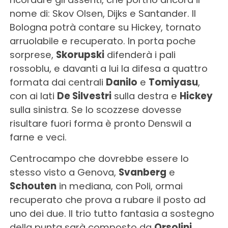
nome di: Skov Olsen, Dijks e Santander. Il
Bologna potrà contare su Hickey, tornato
arruolabile e recuperato. In porta poche
sorprese,
Skorupski
difenderà i pali
rossoblu, e davanti a lui la difesa a quattro
formata dai centrali
Danilo
e
Tomiyasu
,
con ai lati
De Silvestri
sulla destra e
Hickey
sulla sinistra. Se lo scozzese dovesse
risultare fuori forma è pronto Denswil a
farne e veci.
Centrocampo che dovrebbe essere lo
stesso visto a Genova,
Svanberg
e
Schouten
in mediana, con Poli, ormai
recuperato che prova a rubare il posto ad
uno dei due. Il trio tutto fantasia a sostegno
della punta sarà composto da
Orsolini
,