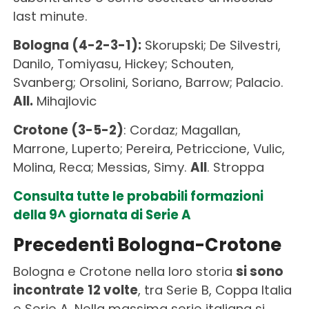
last minute.
Bologna (4-2-3-1):
Skorupski; De Silvestri,
Danilo, Tomiyasu, Hickey; Schouten,
Svanberg; Orsolini, Soriano, Barrow; Palacio.
All.
Mihajlovic
Crotone (3-5-2)
: Cordaz; Magallan,
Marrone, Luperto; Pereira, Petriccione, Vulic,
Molina, Reca; Messias, Simy.
All
. Stroppa
Consulta tutte le probabili formazioni
della 9^ giornata di Serie A
Precedenti Bologna-Crotone
Bologna e Crotone nella loro storia
si sono
incontrate
12 volte
, tra Serie B, Coppa Italia
e Serie A. Nella massima serie italiana si