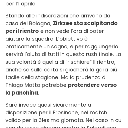
per l’1 aprile.
Stando alle indiscrezioni che arrivano da
casa del Bologna,
Zirkzee sta scalpitando
per il rientro
e non vede l’ora di poter
aiutare la squadra. L’obiettivo è
praticamente un sogno, e per raggiungerlo
servirà l’aiuto di tutti in questo rush finale. La
sua volontà è quella di “rischiare” il rientro,
anche se sulla carta si giocherà la gara più
facile della stagione. Ma la prudenza di
Thiago Motta potrebbe
protendere verso
la panchina
.
Sarà invece quasi sicuramente a
disposizione per il Frosinone, nel match
valido per la 31esima giornata. Nel caso in cui
non dovesse giocare contro la Salernitana,