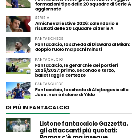
formazioni tipo delle 20 squadre di Serie A
aggiornate
SERIE A
Amichevoli estive 2026: calendario e
risultati delle 20 squadre di Serie A
FANTASCHEDE
Fantacalcio, la scheda di Diawara al Milan:
doppio ruolo ma pochi minuti
FANTACALCIO
Fantacalcio, le gerarchie dei portieri
2026/2027: primo, secondo e terzo,
ballottaggi e certezze
FANTASCHEDE
Fantacalcio, la scheda di Alajbegovic alla
Juve: non è il clone di Yildiz
DI PIÙ IN FANTACALCIO
Listone fantacalcio Gazzetta,
gli attaccanti più quotati:
Ramos c’è ma insegue