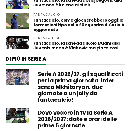
Fantacalcio, la scheda di Alajbegovic alla
Juve: non è il clone di Yildiz
FANTACALCIO
Fantacalcio, come giocherebbero oggi: le
formazioni tipo delle 20 squadre di Serie A
aggiornate
FANTASCHEDE
Fantacalcio, la scheda di Kolo Muani alla
Juventus: non è Vlahovic ma piace così
DI PIÙ IN SERIE A
Serie A 2026/27, gli squalificati
per la prima giornata: Inter
senza Mkhitaryan, due
giornate a un jolly da
fantacalcio!
Dove vedere in tv la Serie A
2026/2027: date e orari delle
prime 5 giornate