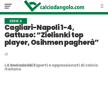
SERIE A
Cagliari-Napoli 1-4,
Gattuso: “Zielisnki top
player, Osihmen pagherà”
di
La Redazione: Esperti e appassionati di calcio
3 Gennaio 2021
italiano