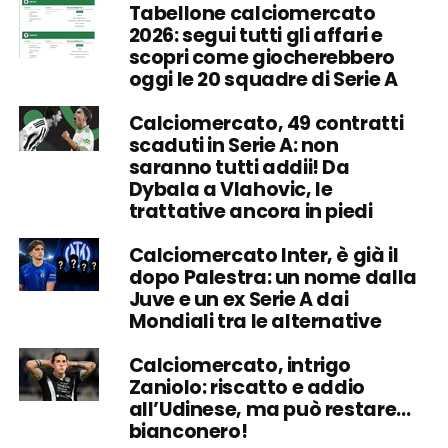
Tabellone calciomercato
2026: segui tutti gli affari e
scopri come giocherebbero
oggi le 20 squadre di Serie A
Calciomercato, 49 contratti
scaduti in Serie A: non
saranno tutti addii! Da
Dybala a Vlahovic, le
trattative ancora in piedi
Calciomercato Inter, è già il
dopo Palestra: un nome dalla
Juve e un ex Serie A dai
Mondiali tra le alternative
Calciomercato, intrigo
Zaniolo: riscatto e addio
all’Udinese, ma può restare…
bianconero!