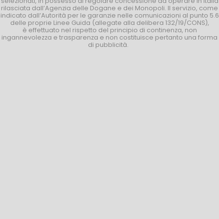
selezionati, in possesso di regolare concessione ad operare in Italia
rilasciata dall’Agenzia delle Dogane e dei Monopoli. Il servizio, come
indicato dall’Autorità per le garanzie nelle comunicazioni al punto 5.6
delle proprie Linee Guida (allegate alla delibera 132/19/CONS),
è effettuato nel rispetto del principio di continenza, non
ingannevolezza e trasparenza e non costituisce pertanto una forma
di pubblicità.