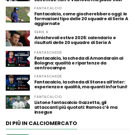
FANTACALCIO
Fantacalcio, come giocherebbero oggi: le
formazioni tipo delle 20 squadre di Serie A
aggiornate
SERIE A
Amichevoli estive 2026: calendario e
risultati delle 20 squadre di Serie A
FANTASCHEDE
Fantacalcio, la scheda di Amondarain al
Bologna: qualità e ripartenze da
centrocampo
FANTASCHEDE
Fantacalcio, la scheda di Stones all’Inter:
esperienza e qualità, ma quanti infortuni!
FANTACALCIO
Listone fantacalcio Gazzetta, gli
attaccanti più quotati: Ramos c’è ma
insegue
DI PIÙ IN CALCIOMERCATO