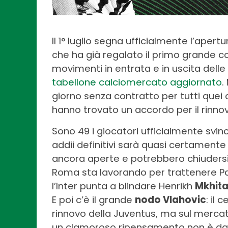
Il 1° luglio segna ufficialmente l’aper
che ha già regalato il primo grande c
movimenti in entrata e in uscita delle
tabellone calciomercato aggiornato
.
giorno senza contratto per tutti quei c
hanno trovato un accordo per il rinno
Sono 49 i giocatori ufficialmente svinc
addii definitivi sarà quasi certamente 
ancora aperte e potrebbero chiudersi
Roma sta lavorando per trattenere P
l’Inter punta a blindare Henrikh
Mkhit
E poi c’è il grande
nodo Vlahovic
: il 
rinnovo della Juventus, ma sul mercat
un clamoroso ripensamento non è da