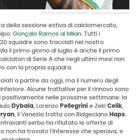
IMAGO / Marco Canoniero - Gribaudi/Imagephoto
tura della sessione estiva di calciomercato,
olpo:
Gonçalo Ramos al Milan
. Tutti i
 20 squadre sono tracciati nel nostro
 Ma il primo giorno di luglio è anche il primo
alciatori di Serie A che negli ultimi mesi non
vo con la propria squadra.
olati a partire da oggi, ma il numero degli
inferiore. Alcune trattative per il rinnovo sono
 positivamente nelle prossime settimane: la
aulo
Dybala
, Lorenzo
Pellegrini
e Zeki
Celik
,
aryan
, il Venezia tratta con Ridgeciano
Haps
.
centravanti serbo ha rifiutato le offerte di
o non ha trovato l’interesse che sperava, e
 escludere.