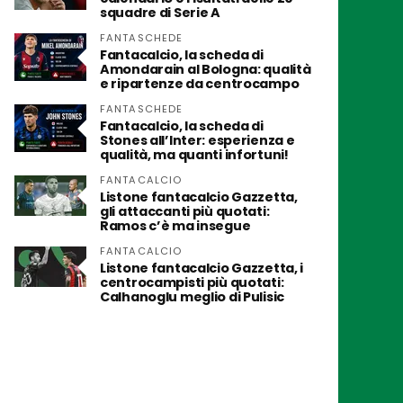
squadre di Serie A
FANTASCHEDE
Fantacalcio, la scheda di
Amondarain al Bologna: qualità
e ripartenze da centrocampo
FANTASCHEDE
Fantacalcio, la scheda di
Stones all’Inter: esperienza e
qualità, ma quanti infortuni!
FANTACALCIO
Listone fantacalcio Gazzetta,
gli attaccanti più quotati:
Ramos c’è ma insegue
FANTACALCIO
Listone fantacalcio Gazzetta, i
centrocampisti più quotati:
Calhanoglu meglio di Pulisic