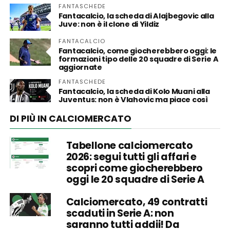
FANTASCHEDE
Fantacalcio, la scheda di Alajbegovic alla
Juve: non è il clone di Yildiz
FANTACALCIO
Fantacalcio, come giocherebbero oggi: le
formazioni tipo delle 20 squadre di Serie A
aggiornate
FANTASCHEDE
Fantacalcio, la scheda di Kolo Muani alla
Juventus: non è Vlahovic ma piace così
DI PIÙ IN CALCIOMERCATO
Tabellone calciomercato
2026: segui tutti gli affari e
scopri come giocherebbero
oggi le 20 squadre di Serie A
Calciomercato, 49 contratti
scaduti in Serie A: non
saranno tutti addii! Da