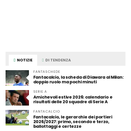
NOTIZIE
DI TENDENZA
FANTASCHEDE
Fantacalcio, la scheda di Diawara al Milan:
doppio ruolo ma pochi minuti
SERIE A
Amichevoli estive 2026: calendario e
risultati delle 20 squadre di Serie A
FANTACALCIO
Fantacalcio, le gerarchie dei portieri
2026/2027: primo, secondo e terzo,
ballottaggi e certezze