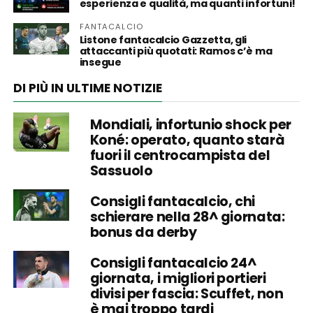
esperienza e qualità, ma quanti infortuni!
FANTACALCIO
Listone fantacalcio Gazzetta, gli
attaccanti più quotati: Ramos c’è ma
insegue
DI PIÙ IN ULTIME NOTIZIE
Mondiali, infortunio shock per
Koné: operato, quanto starà
fuori il centrocampista del
Sassuolo
Consigli fantacalcio, chi
schierare nella 28^ giornata:
bonus da derby
Consigli fantacalcio 24^
giornata, i migliori portieri
divisi per fascia: Scuffet, non
è mai troppo tardi