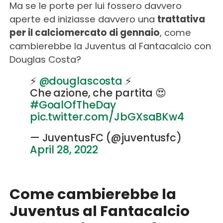
Ma se le porte per lui fossero davvero
aperte ed iniziasse davvero una
trattativa
per il calciomercato di gennaio
, come
cambierebbe la Juventus al Fantacalcio con
Douglas Costa?
⚡️
@douglascosta
⚡️
Che azione, che partita 😍
#GoalOfTheDay
pic.twitter.com/JbGXsaBKw4
— JuventusFC (@juventusfc)
April 28, 2022
Come cambierebbe la
Juventus al Fantacalcio