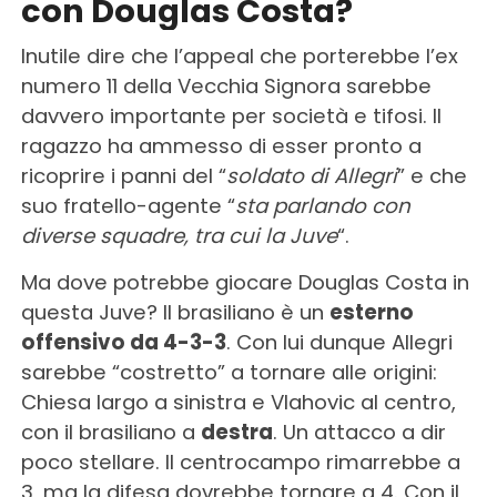
con Douglas Costa?
Inutile dire che l’appeal che porterebbe l’ex
numero 11 della Vecchia Signora sarebbe
davvero importante per società e tifosi. Il
ragazzo ha ammesso di esser pronto a
ricoprire i panni del “
soldato di Allegri
” e che
suo fratello-agente “
sta parlando con
diverse squadre, tra cui la Juve
“.
Ma dove potrebbe giocare Douglas Costa in
questa Juve? Il brasiliano è un
esterno
offensivo da 4-3-3
. Con lui dunque Allegri
sarebbe “costretto” a tornare alle origini:
Chiesa largo a sinistra e Vlahovic al centro,
con il brasiliano a
destra
. Un attacco a dir
poco stellare. Il centrocampo rimarrebbe a
3, ma la difesa dovrebbe tornare a 4. Con il