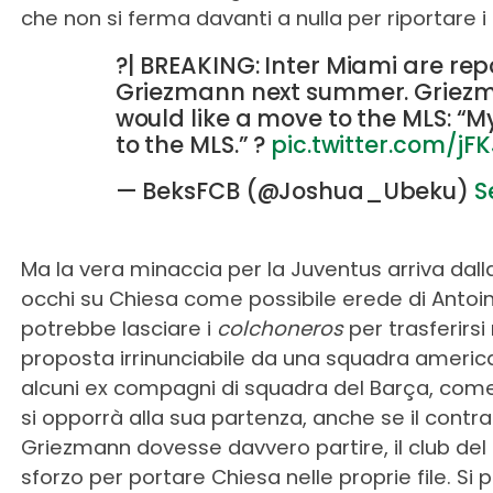
che non si ferma davanti a nulla per riportare i
?| BREAKING: Inter Miami are rep
Griezmann next summer. Griezm
would like a move to the MLS: “
to the MLS.” ?
pic.twitter.com/jF
— BeksFCB (@Joshua_Ubeku)
S
Ma la vera minaccia per la Juventus arriva dall
occhi su Chiesa come possibile erede di Antoi
potrebbe lasciare i
colchoneros
per trasferirsi
proposta irrinunciabile da una squadra america
alcuni ex compagni di squadra del Barça, com
si opporrà alla sua partenza, anche se il contr
Griezmann dovesse davvero partire, il club de
sforzo per portare Chiesa nelle proprie file. Si 