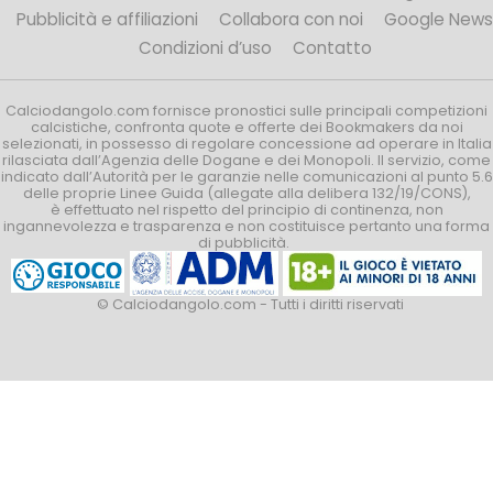
Pubblicità e affiliazioni
Collabora con noi
Google News
Condizioni d’uso
Contatto
Calciodangolo.com fornisce pronostici sulle principali competizioni
calcistiche, confronta quote e offerte dei Bookmakers da noi
selezionati, in possesso di regolare concessione ad operare in Italia
rilasciata dall’Agenzia delle Dogane e dei Monopoli. Il servizio, come
indicato dall’Autorità per le garanzie nelle comunicazioni al punto 5.6
delle proprie Linee Guida (allegate alla delibera 132/19/CONS),
è effettuato nel rispetto del principio di continenza, non
ingannevolezza e trasparenza e non costituisce pertanto una forma
di pubblicità.
© Calciodangolo.com - Tutti i diritti riservati