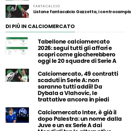
FANTACALCIO
Listone fantacalcio Gazzetta, i centrocampist
DI PIÙ IN CALCIOMERCATO
Tabellone calciomercato
2026: segui tutti gli affari e
scopri come giocherebbero
oggi le 20 squadre di Serie A
Calciomercato, 49 contratti
scaduti in Serie A: non
saranno tutti addii! Da
Dybala a Vlahovic, le
trattative ancora in piedi
Calciomercato Inter, è già il
dopo Palestra: un nome dalla
Juve e un ex Serie A dai