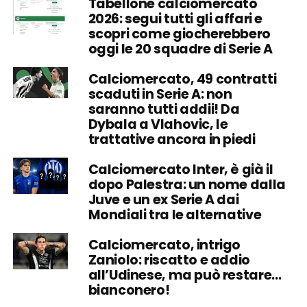
Tabellone calciomercato
2026: segui tutti gli affari e
scopri come giocherebbero
oggi le 20 squadre di Serie A
Calciomercato, 49 contratti
scaduti in Serie A: non
saranno tutti addii! Da
Dybala a Vlahovic, le
trattative ancora in piedi
Calciomercato Inter, è già il
dopo Palestra: un nome dalla
Juve e un ex Serie A dai
Mondiali tra le alternative
Calciomercato, intrigo
Zaniolo: riscatto e addio
all’Udinese, ma può restare…
bianconero!