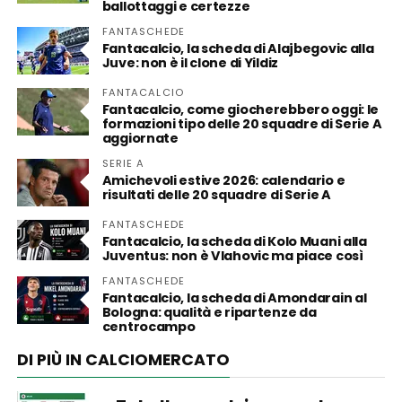
ballottaggi e certezze
FANTASCHEDE
Fantacalcio, la scheda di Alajbegovic alla
Juve: non è il clone di Yildiz
FANTACALCIO
Fantacalcio, come giocherebbero oggi: le
formazioni tipo delle 20 squadre di Serie A
aggiornate
SERIE A
Amichevoli estive 2026: calendario e
risultati delle 20 squadre di Serie A
FANTASCHEDE
Fantacalcio, la scheda di Kolo Muani alla
Juventus: non è Vlahovic ma piace così
FANTASCHEDE
Fantacalcio, la scheda di Amondarain al
Bologna: qualità e ripartenze da
centrocampo
DI PIÙ IN CALCIOMERCATO