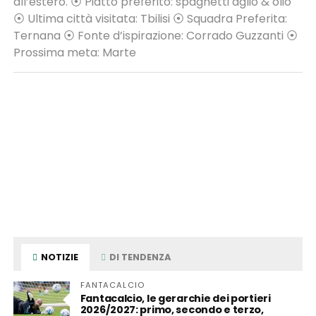
all’estero. ⦿ Piatto preferito: spaghetti aglio & olio
⦿ Ultima città visitata: Tbilisi ⦿ Squadra Preferita:
Ternana ⦿ Fonte d’ispirazione: Corrado Guzzanti ⦿
Prossima meta: Marte
NOTIZIE
DI TENDENZA
FANTACALCIO
Fantacalcio, le gerarchie dei portieri
2026/2027: primo, secondo e terzo,