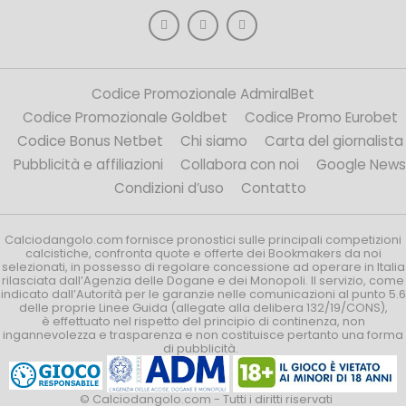
Codice Promozionale AdmiralBet
Codice Promozionale Goldbet
Codice Promo Eurobet
Codice Bonus Netbet
Chi siamo
Carta del giornalista
Pubblicità e affiliazioni
Collabora con noi
Google News
Condizioni d’uso
Contatto
Calciodangolo.com fornisce pronostici sulle principali competizioni
calcistiche, confronta quote e offerte dei Bookmakers da noi
selezionati, in possesso di regolare concessione ad operare in Italia
rilasciata dall’Agenzia delle Dogane e dei Monopoli. Il servizio, come
indicato dall’Autorità per le garanzie nelle comunicazioni al punto 5.6
delle proprie Linee Guida (allegate alla delibera 132/19/CONS),
è effettuato nel rispetto del principio di continenza, non
ingannevolezza e trasparenza e non costituisce pertanto una forma
di pubblicità.
© Calciodangolo.com - Tutti i diritti riservati