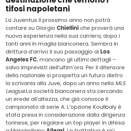
destinazione che temono i
tifosi napoletani
La Juventus il prossimo anno non potrà
contare su Giorgio
Chiellini
che proverà una
nuova esperienza nella sua carriera, dopo i
tanti anni in maglia bianconera. Sembra in
dirittura d’arrivo il suo passaggio ai
Los
Angeles FC
, mancano gli ultimi dettagli –
salvo imprevisti dell’ultim’ora. Per il difensore
della nazionale si prospetta un futuro dietro
la scrivania alla Juve, dopo un anno nella
MLS
League
.La società bianconera sta cercando
un erede all’altezza, che già conosce il
campionato di serie A. L’opzione Koulibaly è
stata presa in considerazione dalla dirigenza
torinese, per regalare un top player in difesa
a Massimiliano
Allegri
. La trattativa è più