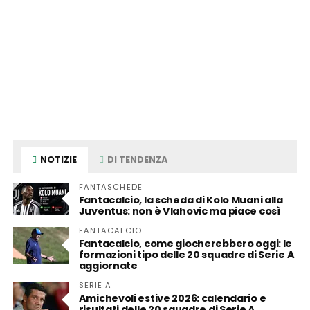
NOTIZIE
DI TENDENZA
FANTASCHEDE
Fantacalcio, la scheda di Kolo Muani alla
Juventus: non è Vlahovic ma piace così
FANTACALCIO
Fantacalcio, come giocherebbero oggi: le
formazioni tipo delle 20 squadre di Serie A
aggiornate
SERIE A
Amichevoli estive 2026: calendario e
risultati delle 20 squadre di Serie A