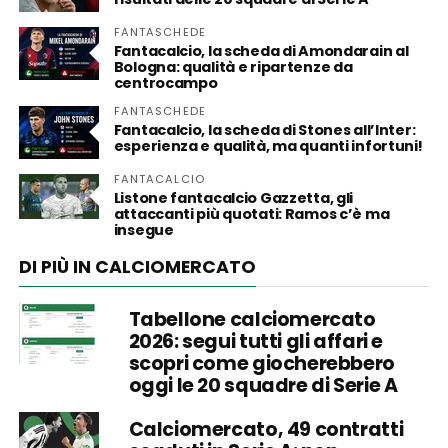
FANTASCHEDE
Fantacalcio, la scheda di Amondarain al
Bologna: qualità e ripartenze da
centrocampo
FANTASCHEDE
Fantacalcio, la scheda di Stones all’Inter:
esperienza e qualità, ma quanti infortuni!
FANTACALCIO
Listone fantacalcio Gazzetta, gli
attaccanti più quotati: Ramos c’è ma
insegue
DI PIÙ IN CALCIOMERCATO
Tabellone calciomercato
2026: segui tutti gli affari e
scopri come giocherebbero
oggi le 20 squadre di Serie A
Calciomercato, 49 contratti