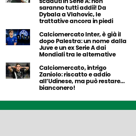
scaduti in Serie A: non
saranno tutti addii! Da
Dybala a Vlahovic, le
trattative ancora in piedi
Calciomercato Inter, è già il
dopo Palestra: un nome dalla
Juve e un ex Serie A dai
Mondiali tra le alternative
Calciomercato, intrigo
Zaniolo: riscatto e addio
all’Udinese, ma può restare…
bianconero!