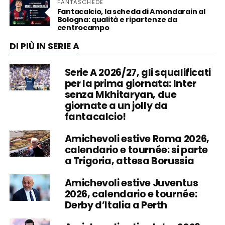
FANTASCHEDE
Fantacalcio, la scheda di Amondarain al
Bologna: qualità e ripartenze da
centrocampo
DI PIÙ IN SERIE A
Serie A 2026/27, gli squalificati
per la prima giornata: Inter
senza Mkhitaryan, due
giornate a un jolly da
fantacalcio!
Amichevoli estive Roma 2026,
calendario e tournée: si parte
a Trigoria, attesa Borussia
Amichevoli estive Juventus
2026, calendario e tournée:
Derby d’Italia a Perth