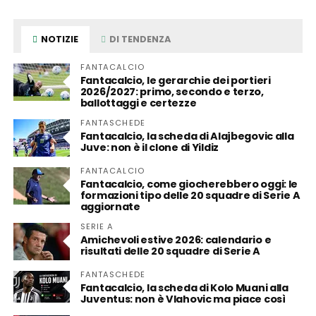
NOTIZIE
DI TENDENZA
FANTACALCIO
Fantacalcio, le gerarchie dei portieri
2026/2027: primo, secondo e terzo,
ballottaggi e certezze
FANTASCHEDE
Fantacalcio, la scheda di Alajbegovic alla
Juve: non è il clone di Yildiz
FANTACALCIO
Fantacalcio, come giocherebbero oggi: le
formazioni tipo delle 20 squadre di Serie A
aggiornate
SERIE A
Amichevoli estive 2026: calendario e
risultati delle 20 squadre di Serie A
FANTASCHEDE
Fantacalcio, la scheda di Kolo Muani alla
Juventus: non è Vlahovic ma piace così