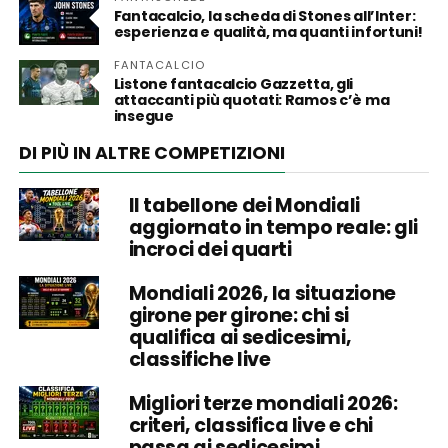
Fantacalcio, la scheda di Stones all’Inter:
esperienza e qualità, ma quanti infortuni!
FANTACALCIO
Listone fantacalcio Gazzetta, gli
attaccanti più quotati: Ramos c’è ma
insegue
DI PIÙ IN ALTRE COMPETIZIONI
Il tabellone dei Mondiali
aggiornato in tempo reale: gli
incroci dei quarti
Mondiali 2026, la situazione
girone per girone: chi si
qualifica ai sedicesimi,
classifiche live
Migliori terze mondiali 2026:
criteri, classifica live e chi
passa ai sedicesimi