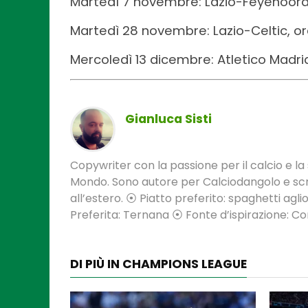
Martedì 7 novembre: Lazio-Feyenoord,
Martedì 28 novembre: Lazio-Celtic, or
Mercoledì 13 dicembre: Atletico Madrid
Gianluca Sisti
Copywriter con la passione per il calcio e la s
Mondo. Sono autore per Calciodangolo e scri
all’estero. ⦿ Piatto preferito: spaghetti aglio
Preferita: Ternana ⦿ Fonte d’ispirazione: 
DI PIÙ IN CHAMPIONS LEAGUE