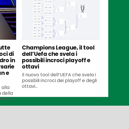
utte
Champions League, il tool
oci di
dell’Uefa che svela i
dro in
possibili incroci playoff e
rsarie
ottavi
an e
Il nuovo tool dell’UEFA che svela i
possibili incroci dei playoff e degli
ottavi...
 alla
 della
arie...