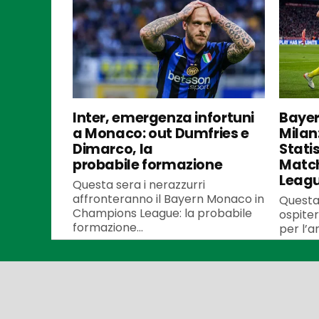
Inter, emergenza infortuni
Bayer
a Monaco: out Dumfries e
Milan
Dimarco, la
Stati
probabile formazione
Matc
Leag
Questa sera i nerazzurri
affronteranno il Bayern Monaco in
Questa
Champions League: la probabile
ospiter
formazione...
per l’an