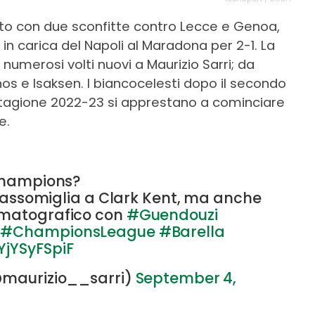
ato con due sconfitte contro Lecce e Genoa,
a in carica del Napoli al Maradona per 2-1. La
umerosi volti nuovi a Maurizio Sarri; da
s e Isaksen. I biancocelesti dopo il secondo
stagione 2022-23 si apprestano a cominciare
e.
 champions?
li assomiglia a Clark Kent, ma anche
ematografico con
#Guendouzi
#ChampionsLeague
#Barella
YjYSyFSpiF
(@maurizio__sarri)
September 4,