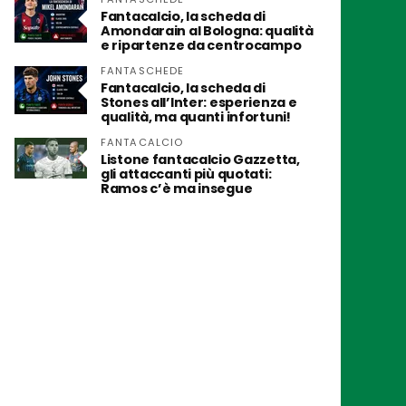
Fantacalcio, la scheda di
Amondarain al Bologna: qualità
e ripartenze da centrocampo
FANTASCHEDE
Fantacalcio, la scheda di
Stones all’Inter: esperienza e
qualità, ma quanti infortuni!
FANTACALCIO
Listone fantacalcio Gazzetta,
gli attaccanti più quotati:
Ramos c’è ma insegue