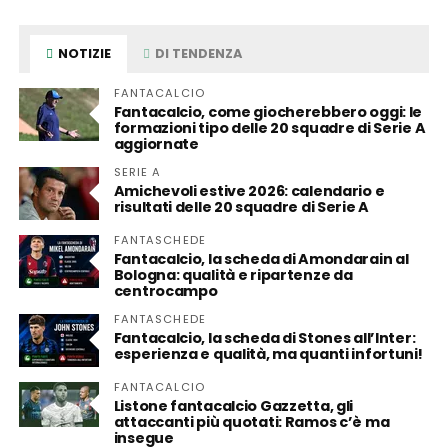
NOTIZIE
DI TENDENZA
FANTACALCIO
Fantacalcio, come giocherebbero oggi: le
formazioni tipo delle 20 squadre di Serie A
aggiornate
SERIE A
Amichevoli estive 2026: calendario e
risultati delle 20 squadre di Serie A
FANTASCHEDE
Fantacalcio, la scheda di Amondarain al
Bologna: qualità e ripartenze da
centrocampo
FANTASCHEDE
Fantacalcio, la scheda di Stones all’Inter:
esperienza e qualità, ma quanti infortuni!
FANTACALCIO
Listone fantacalcio Gazzetta, gli
attaccanti più quotati: Ramos c’è ma
insegue