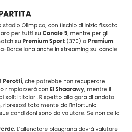
 PARTITA
 stadio Olimpico, con fischio di inizio fissato
hiaro per tutti su
Canale 5
, mentre per gli
 match su
Premium Sport
(370) o
Premium
oma-Barcellona anche in streaming sul canale
i
Perotti
, che potrebbe non recuperare
lo rimpiazzerà con
El Shaarawy
, mentre il
oliti titolari. Rispetto alla gara di andata
n
, ripresosi totalmente dall’infortunio
 sue condizioni sono da valutare. Se non ce la
verde
. L’allenatore blaugrana dovrà valutare