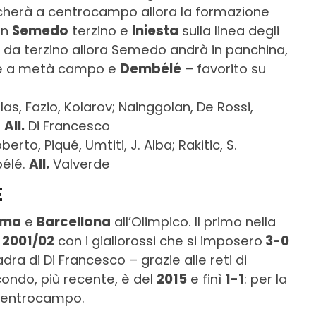
ocherà a centrocampo allora la formazione
on
Semedo
terzino e
Iniesta
sulla linea degli
 da terzino allora Semedo andrà in panchina,
ale a metà campo e
Dembélé
– favorito su
las, Fazio, Kolarov; Nainggolan, De Rossi,
.
All.
Di Francesco
erto, Piqué, Umtiti, J. Alba; Rakitic, S.
bélé.
All.
Valverde
E
oma
e
Barcellona
all’Olimpico. Il primo nella
e
2001/02
con i giallorossi che si imposero
3-0
dra di Di Francesco – grazie alle reti di
econdo, più recente, è del
2015
e finì
1-1
: per la
centrocampo.