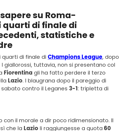
a sapere su Roma-
 quarti di finale di
edenti, statistiche e
dre
 quarti di finale di
Champions League
, dopo
. I giallorossi, tuttavia, non si presentano col
la
Fiorentina
gli ha fatto perdere il terzo
ella
Lazio
. I blaugrana dopo il pareggio di
do sabato contro il Leganes
3-1
: tripletta di
 con il morale a dir poco ridimensionato. Il
sì che la
Lazio
li raggiungesse a quota
60