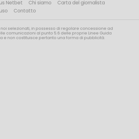
us Netbet
Chi siamo
Carta del giornalista
’uso
Contatto
 noi selezionati, in possesso di regolare concessione ad
nelle comunicazioni al punto 5.6 delle proprie Linee Guida
za e non costituisce pertanto una forma di pubblicità.