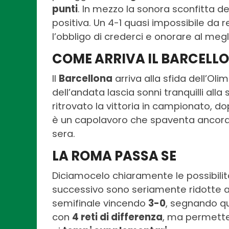
punti
. In mezzo la sonora sconfitta 
positiva. Un 4-1 quasi impossibile da
l’obbligo di crederci e onorare al megli
COME ARRIVA IL BARCELL
Il
Barcellona
arriva alla sfida dell’Oli
dell’andata lascia sonni tranquilli alla
ritrovato la vittoria in campionato, dop
è un capolavoro che spaventa ancora di 
sera.
LA ROMA PASSA SE
Diciamocelo chiaramente le possibilità
successivo sono seriamente ridotte ai
semifinale vincendo
3-0
, segnando qu
con
4 reti di differenza
, ma permetten