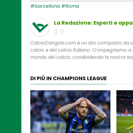
#barcellona
#Roma
La Redazione: Esperti e appas
CalcioDangolo.com è un sito composto da un t
calcio e del calcio italiano. Ci impegniamo a 
mondo del calcio, condividendo la nostra espe
DI PIÙ IN CHAMPIONS LEAGUE