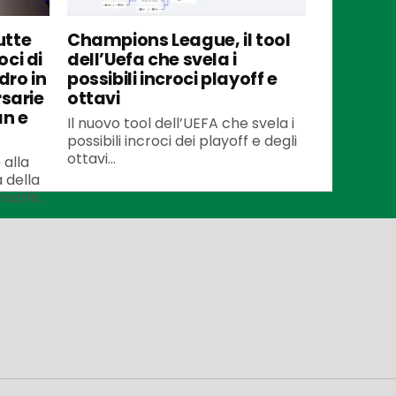
utte
Champions League, il tool
oci di
dell’Uefa che svela i
dro in
possibili incroci playoff e
rsarie
ottavi
an e
Il nuovo tool dell’UEFA che svela i
possibili incroci dei playoff e degli
ottavi...
 alla
 della
arie...