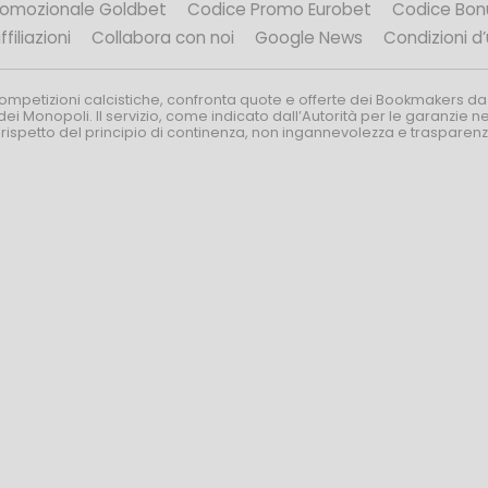
romozionale Goldbet
Codice Promo Eurobet
Codice Bon
filiazioni
Collabora con noi
Google News
Condizioni d
competizioni calcistiche, confronta quote e offerte dei Bookmakers da
dei Monopoli. Il servizio, come indicato dall’Autorità per le garanzie 
l rispetto del principio di continenza, non ingannevolezza e trasparen