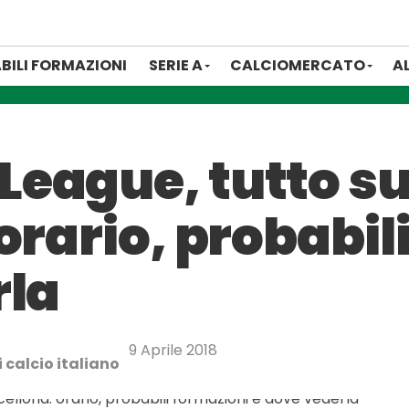
BILI FORMAZIONI
SERIE A
CALCIOMERCATO
A
eague, tutto s
orario, probabil
rla
9 Aprile 2018
 calcio italiano