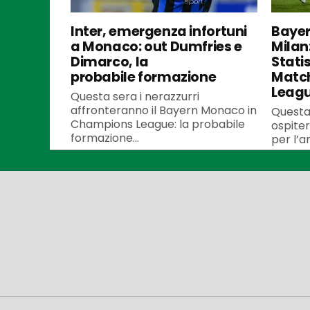
Inter, emergenza infortuni
Bayer
a Monaco: out Dumfries e
Milan
Dimarco, la
Stati
probabile formazione
Matc
Leag
Questa sera i nerazzurri
affronteranno il Bayern Monaco in
Questa
Champions League: la probabile
ospiter
formazione...
per l’an