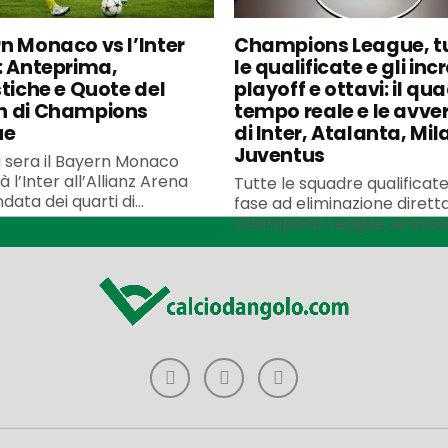
n Monaco vs l’Inter
Champions League, t
: Anteprima,
le qualificate e gli incr
stiche e Quote del
playoff e ottavi: il qua
h di Champions
tempo reale e le avve
ue
di Inter, Atalanta, Mil
Juventus
 sera il Bayern Monaco
à l’Inter all’Allianz Arena
Tutte le squadre qualificate
data dei quarti di...
fase ad eliminazione diretta
Champions League, le avvers