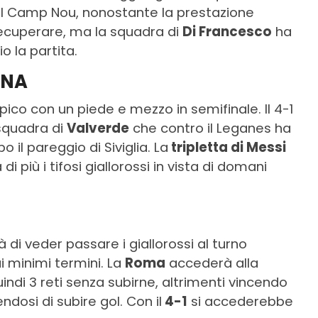
del Camp Nou, nonostante la prestazione
 recuperare, ma la squadra di
Di Francesco
ha
o la partita.
ONA
mpico con un piede e mezzo in semifinale. Il 4-1
 squadra di
Valverde
che contro il Leganes ha
o il pareggio di Siviglia. La
tripletta di Messi
più i tifosi giallorossi in vista di domani
 di veder passare i giallorossi al turno
 minimi termini. La
Roma
accederà alla
indi 3 reti senza subirne, altrimenti vincendo
dosi di subire gol. Con il
4-1
si accederebbe