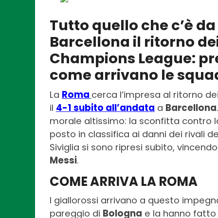
Tutto quello che c’è d
Barcellona il ritorno dei
Champions League: prec
come arrivano le squa
La
Roma
cerca l’impresa al ritorno dei
il
4-1 subito all’andata
a
Barcellona
morale altissimo: la sconfitta contro 
posto in classifica ai danni dei rivali d
Siviglia si sono ripresi subito, vincen
Messi
.
COME ARRIVA LA ROMA
I giallorossi arrivano a questo impegno
pareggio di
Bologna
e la hanno fatto 