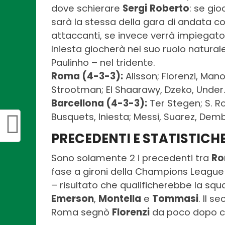
dove schierare
Sergi
Roberto
: se gi
sarà la stessa della gara di andata c
attaccanti, se invece verrà impiegato
Iniesta giocherà nel suo ruolo natur
Paulinho – nel tridente.
Roma (4-3-3):
Alisson; Florenzi, Mano
Strootman; El Shaarawy, Dzeko, Under
Barcellona (4-3-3):
Ter Stegen; S. Rob
Busquets, Iniesta; Messi, Suarez, Dem
PRECEDENTI E STATISTICH
Sono solamente 2 i precedenti tra
R
fase a gironi della Champions Leagu
– risultato che qualificherebbe la squa
Emerson
,
Montella
e
Tommasi
. Il s
Roma segnò
Florenzi
da poco dopo 