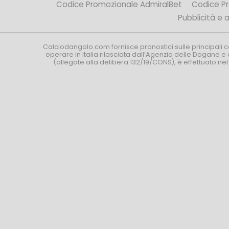
Codice Promozionale AdmiralBet
Codice P
Pubblicità e af
Calciodangolo.com fornisce pronostici sulle principali 
operare in Italia rilasciata dall’Agenzia delle Dogane e 
(allegate alla delibera 132/19/CONS), è effettuato ne