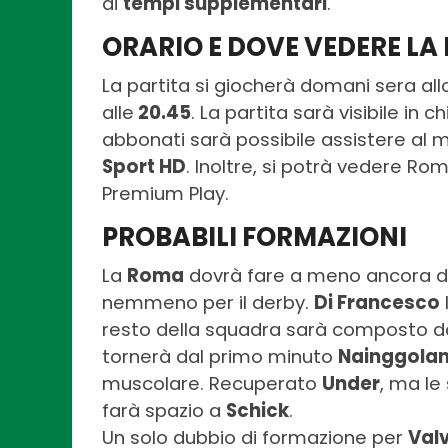
ai
tempi supplementari
.
ORARIO E DOVE VEDERE LA
La partita si giocherà domani sera allo
alle
20.45
. La partita sarà visibile in c
abbonati sarà possibile assistere al
Sport HD
. Inoltre, si potrà vedere R
Premium Play.
PROBABILI FORMAZIONI
La
Roma
dovrà fare a meno ancora d
nemmeno per il derby.
Di Francesco
resto della squadra sarà composto dai s
tornerà dal primo minuto
Nainggola
muscolare. Recuperato
Under
, ma le
farà spazio a
Schick
.
Un solo dubbio di formazione per
Val