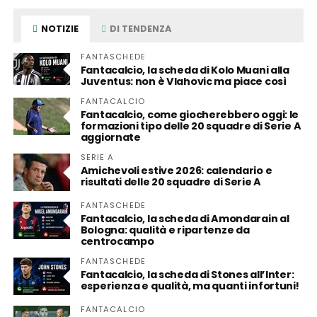
NOTIZIE
DI TENDENZA
FANTASCHEDE
Fantacalcio, la scheda di Kolo Muani alla
Juventus: non è Vlahovic ma piace così
FANTACALCIO
Fantacalcio, come giocherebbero oggi: le
formazioni tipo delle 20 squadre di Serie A
aggiornate
SERIE A
Amichevoli estive 2026: calendario e
risultati delle 20 squadre di Serie A
FANTASCHEDE
Fantacalcio, la scheda di Amondarain al
Bologna: qualità e ripartenze da
centrocampo
FANTASCHEDE
Fantacalcio, la scheda di Stones all’Inter:
esperienza e qualità, ma quanti infortuni!
FANTACALCIO