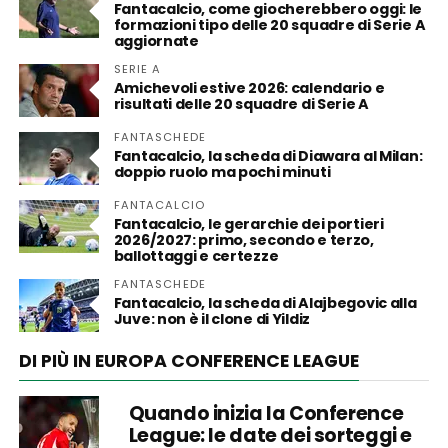
Fantacalcio, come giocherebbero oggi: le
formazioni tipo delle 20 squadre di Serie A
aggiornate
SERIE A
Amichevoli estive 2026: calendario e
risultati delle 20 squadre di Serie A
FANTASCHEDE
Fantacalcio, la scheda di Diawara al Milan:
doppio ruolo ma pochi minuti
FANTACALCIO
Fantacalcio, le gerarchie dei portieri
2026/2027: primo, secondo e terzo,
ballottaggi e certezze
FANTASCHEDE
Fantacalcio, la scheda di Alajbegovic alla
Juve: non è il clone di Yildiz
DI PIÙ IN EUROPA CONFERENCE LEAGUE
Quando inizia la Conference
League: le date dei sorteggi e