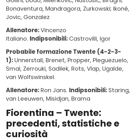
Gollini; Dodò, Milenkovic, Nastasic, Biraghi;
Bonaventura, Mandragora, Zurkowski; Ikoné,
Jovic, Gonzalez
Allenatore:
Vincenzo
Italiano.
Indipsonibili:
Castrovilli, Igor
Probabile formazione Twente
(4-2-3-
1):
Unnerstall, Brenet, Propper, Pleguezuelo,
Smal, Zerrouki, Sadilek, Rots, Vlap, Ugalde,
van Wolfswinskel.
Allenatore:
Ron Jans.
Indipsonibili:
Staring,
van Leeuwen, Misidjan, Brama
Fiorentina – Twente:
precedenti, statistiche e
curiosità