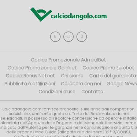
Codice Promozionale AdmiralBet
Codice Promozionale Goldbet
Codice Promo Eurobet
Codice Bonus Netbet
Chi siamo
Carta del giornalista
Pubblicità e affiliazioni
Collabora con noi
Google News
Condizioni d’uso
Contatto
Calciodangolo.com fornisce pronostici sulle principali competizioni
calcistiche, confronta quote e offerte dei Bookmakers da noi
selezionati, in possesso di regolare concessione ad operare in Italia
rilasciata dall’Agenzia delle Dogane e dei Monopoli. Il servizio, come
indicato dall’Autorità per le garanzie nelle comunicazioni al punto 5.6
delle proprie Linee Guida (allegate alla delibera 132/19/CONS),
è effettuato nel rispetto del principio di continenza, non