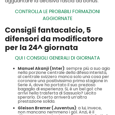
agguantare la decisiva fascia da bonus.
CONTROLLA LE PROBABILI FORMAZIONI
AGGIORNATE
Consigli fantacalcio, 5
difensori da modificatore
per la 24^ giornata
QUI I CONSIGLI GENERALI DI GIORNATA
Manuel Akanji (Inter)
: sempre più a suo agio
nella porzione centrale della difesa interista,
al centrale svizzero manca solo una cosa per
coronare una positivissima prima stagione in
Serie A, dove ha portato il suo prezioso
bagaglio di esperienza. Si, è un bel gol: che
arrivi nella trasferta di Sassuolo? Lecito
sperarlo. Di certo arriverà un’altra
prestazione solida.
Gleison Bremer (Juventus)
: a lui, invece,
non mancano nemmeno i gol. Anzi, è il