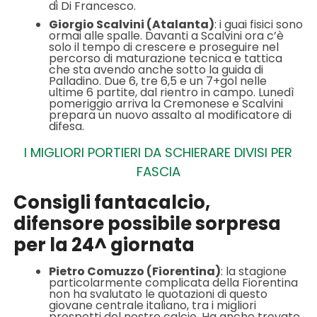
di Di Francesco.
Giorgio Scalvini (Atalanta)
: i guai fisici sono
ormai alle spalle. Davanti a Scalvini ora c’è
solo il tempo di crescere e proseguire nel
percorso di maturazione tecnica e tattica
che sta avendo anche sotto la guida di
Palladino. Due 6, tre 6,5 e un 7+gol nelle
ultime 6 partite, dal rientro in campo. Lunedì
pomeriggio arriva la Cremonese e Scalvini
prepara un nuovo assalto al modificatore di
difesa.
I MIGLIORI PORTIERI DA SCHIERARE DIVISI PER
FASCIA
Consigli fantacalcio,
difensore possibile sorpresa
per la 24^ giornata
Pietro Comuzzo (Fiorentina)
: la stagione
particolarmente complicata della Fiorentina
non ha svalutato le quotazioni di questo
giovane centrale italiano, tra i migliori
prospetti del nostro calcio. Ha anche trovato