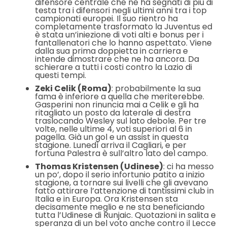
difensore centrale che ne ha segnati di più di
testa tra i difensori negli ultimi anni tra i top
campionati europei. Il suo rientro ha
completamente trasformato la Juventus ed
è stata un’iniezione di voti alti e bonus per i
fantallenatori che lo hanno aspettato. Viene
dalla sua prima doppietta in carriera e
intende dimostrare che ne ha ancora. Da
schierare a tutti i costi contro la Lazio di
questi tempi.
Zeki Celik (Roma)
: probabilmente la sua
fama è inferiore a quella che meriterebbe.
Gasperini non rinuncia mai a Celik e gli ha
ritagliato un posto da laterale di destra
traslocando Wesley sul lato debole. Per tre
volte, nelle ultime 4, voti superiori al 6 in
pagella. Già un gol e un assist in questa
stagione. Lunedì arriva il Cagliari, e per
fortuna Palestra è sull’altro lato del campo.
Thomas Kristensen (Udinese)
: ci ha messo
un po’, dopo il serio infortunio patito a inizio
stagione, a tornare sui livelli che gli avevano
fatto attirare l’attenzione di tantissimi club in
Italia e in Europa. Ora Kristensen sta
decisamente meglio e ne sta beneficiando
tutta l’Udinese di Runjaic. Quotazioni in salita e
speranza di un bel voto anche contro il Lecce