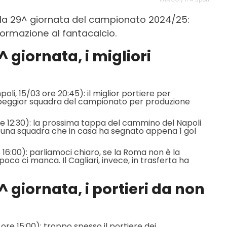
la 29^ giornata del campionato 2024/25:
 formazione al fantacalcio.
 giornata, i migliori
oli, 15/03 ore 20:45): il miglior portiere per
 peggior squadra del campionato per produzione
ore 12:30): la prossima tappa del cammino del Napoli
o una squadra che in casa ha segnato appena 1 gol
e 16:00): parliamoci chiaro, se la Roma non è la
co ci manca. Il Cagliari, invece, in trasferta ha
^ giornata, i portieri da non
3 ore 15:00): troppo spesso il portiere dei