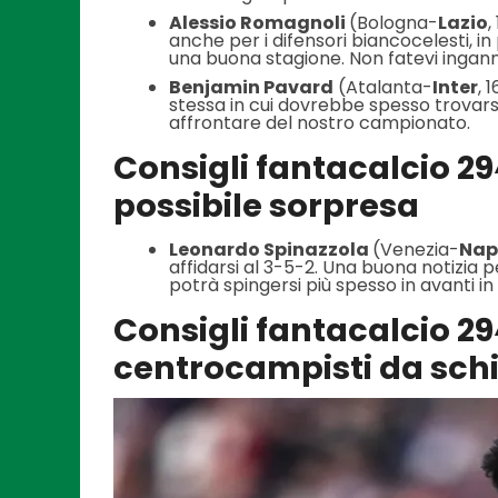
Alessio Romagnoli
(Bologna-
Lazio
,
anche per i difensori biancocelesti, i
una buona stagione. Non fatevi ingann
Benjamin Pavard
(Atalanta-
Inter
, 
stessa in cui dovrebbe spesso trovarsi 
affrontare del nostro campionato.
Consigli fantacalcio 29
possibile sorpresa
Leonardo Spinazzola
(Venezia-
Nap
affidarsi al 3-5-2. Una buona notizia p
potrà spingersi più spesso in avanti in
Consigli fantacalcio 29^
centrocampisti da sch