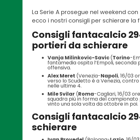
La Serie A prosegue nel weekend con 
ecco i nostri consigli per schierare la
Consigli fantacalcio 29^
portieri da schierare
Vanja Milinkovic-Savic
(
Torino
-Emp
fantamedia ospita l’Empoli, seconda
offensiva.
Alex Meret
(Venezia-
Napoli
, 16/03 
verso lo Scudetto è a Venezia, contr
nelle ultime 4.
Mile Svilar
(
Roma
-Cagliari, 16/03 or
squadra più in forma del campionato po
vinto una sola volta da ottobre in poi.
Consigli fantacalcio 29
schierare
Ivan Provedel
(Bologna-
Lazio
, 16/0