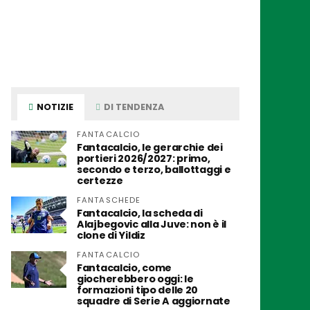
NOTIZIE
DI TENDENZA
FANTACALCIO
Fantacalcio, le gerarchie dei
portieri 2026/2027: primo,
secondo e terzo, ballottaggi e
certezze
FANTASCHEDE
Fantacalcio, la scheda di
Alajbegovic alla Juve: non è il
clone di Yildiz
FANTACALCIO
Fantacalcio, come
giocherebbero oggi: le
formazioni tipo delle 20
squadre di Serie A aggiornate