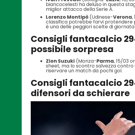
biancocelesti ha deluso in questa stagio
miglior attacco della Serie A.
Lorenzo Montipò
(Udinese-
Verona
,
classifica potrebbe farvi protendere 
è una delle peggiori scelte di giornat
Consigli fantacalcio 29^
possibile sorpresa
Zion Suzuki
(Monza-
Parma
, 15/03 o
sheet, ma lo scontro salvezza contr
riservare un match da pochi gol.
Consigli fantacalcio 29^
difensori da schierare