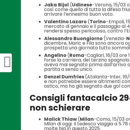
Jaka
Bijol
(
Udinese
-Verona, 15/03 or
così come quello di tutta la difesa friu
arrivare l’ennesimo buon voto.
Valentino Lazaro
(
Torino
-Empoli, 15
mercato di gennaio e il passaggio al 4
rendersi spesso pericoloso, contro l’
Alessandro Buongiorno
(Venezia-
N
dicembre, Maric e Fila sono ancora ogge
prospetta una giornata tutto sommato
Angelino
(
Roma
-Cagliari, 16/03 ore 
forse la carriera, del terzino spagnolo
aveva mai segnato prima dall’arrivo a 
partita a senso unico.
Denzel Dumfries
(Atalanta-Inter, 16/
e non potrebbe essere altrimenti cons
ostico, ma ha già segnato due gol con
Consigli fantacalcio 29
non schierare
Malick Thiaw
(
Milan
-Como, 15/03 ore 
Milan di oggi. Il tedesco viaggia a 5.78
molte big in questo 2025.