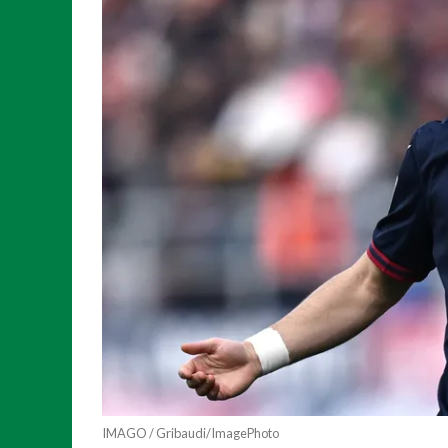
IMAGO / Gribaudi/ImagePhoto