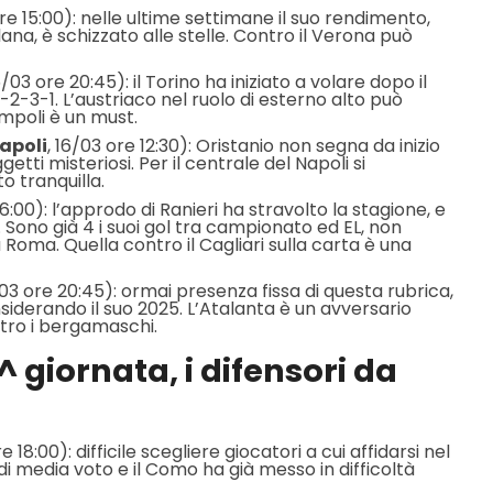
e 15:00): nelle ultime settimane il suo rendimento,
lana, è schizzato alle stelle. Contro il Verona può
/03 ore 20:45): il Torino ha iniziato a volare dopo il
-2-3-1. L’austriaco nel ruolo di esterno alto può
Empoli è un must.
apoli
, 16/03 ore 12:30): Oristanio non segna da inizio
tti misteriosi. Per il centrale del Napoli si
 tranquilla.
16:00): l’approdo di Ranieri ha stravolto la stagione, e
. Sono già 4 i suoi gol tra campionato ed EL, non
Roma. Quella contro il Cagliari sulla carta è una
03 ore 20:45): ormai presenza fissa di questa rubrica,
iderando il suo 2025. L’Atalanta è un avversario
tro i bergamaschi.
^ giornata, i difensori da
18:00): difficile scegliere giocatori a cui affidarsi nel
 di media voto e il Como ha già messo in difficoltà