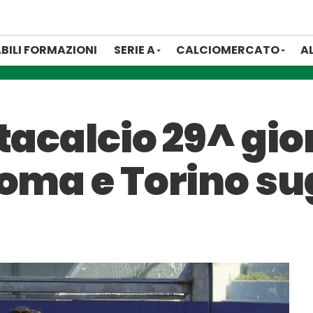
BILI FORMAZIONI
SERIE A
CALCIOMERCATO
A
tacalcio 29^ gio
oma e Torino sug