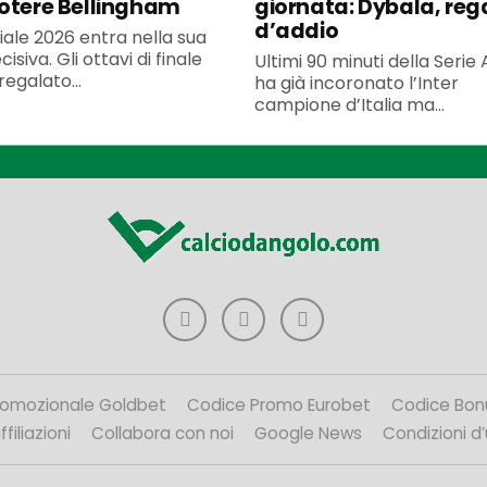
otere Bellingham
giornata: Dybala, reg
d’addio
iale 2026 entra nella sua
isiva. Gli ottavi di finale
Ultimi 90 minuti della Serie
egalato...
ha già incoronato l’Inter
campione d’Italia ma...
romozionale Goldbet
Codice Promo Eurobet
Codice Bon
filiazioni
Collabora con noi
Google News
Condizioni d