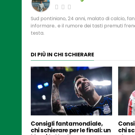
Sud pontiniano, 24 anni, malato di calcio, f
informare.. e il rumore dei tasti premuti fre
testa.
DI PIÙ IN CHI SCHIERARE
Consigli fantamondiale,
Consi
chi schierare per le finali: un
chi sc