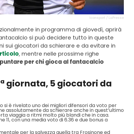
Iconsport / LaPresse
ezionalmente in programma di giovedì, aprirà
 fantacalcio si può decidere tutto in queste
oni sui giocatori da schierare e da evitare in
rticolo
, mentre nelle prossime righe
 puntare per chi gioca al fantacalcio
ª giornata, 5 giocatori da
no si è rivelato uno dei migliori difensori da voto per
ane assolutamente da schierare anche in quest’ultimo
rta viaggia a ritmi molto più blandi che in casa.
ime 11, con una media voto di 6.36 e due bonus a
amentale per la salvezza quella tra Frosinone ed