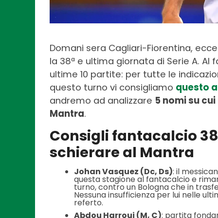
Domani sera Cagliari-Fiorentina, ecc
la 38ª e ultima giornata di Serie A. Al
ultime 10 partite: per tutte le indicazi
questo turno vi consigliamo
questo a
andremo ad analizzare
5 nomi su cui
Mantra
.
Consigli fantacalcio 38
schierare al Mantra
Johan Vasquez (Dc, Ds)
: il messica
questa stagione al fantacalcio e rim
turno, contro un Bologna che in trasfe
Nessuna insufficienza per lui nelle ult
referto.
A
bdou Harroui (M, C)
: partita fond