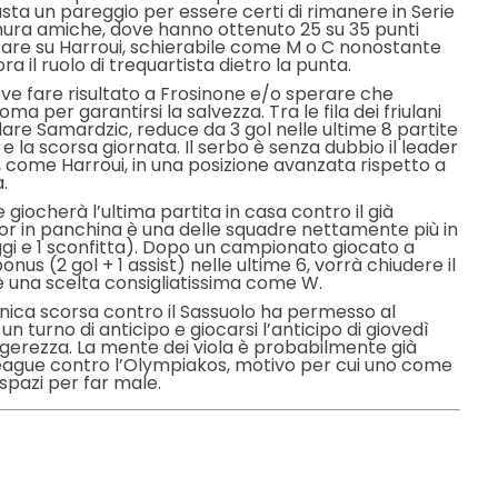
asta un pareggio per essere certi di rimanere in Serie
 mura amiche, dove hanno ottenuto 25 su 35 punti
ntare su Harroui, schierabile come M o C nonostante
a il ruolo di trequartista dietro la punta.
deve fare risultato a Frosinone e/o sperare che
a per garantirsi la salvezza. Tra le fila dei friulani
are Samardzic, reduce da 3 gol nelle ultime 8 partite
 e la scorsa giornata. Il serbo è senza dubbio il leader
, come Harroui, in una posizione avanzata rispetto a
.
he giocherà l’ultima partita in casa contro il già
dor in panchina è una delle squadre nettamente più in
eggi e 1 sconfitta). Dopo un campionato giocato a
us (2 gol + 1 assist) nelle ultime 6, vorrà chiudere il
è una scelta consigliatissima come W.
menica scorsa contro il Sassuolo ha permesso al
un turno di anticipo e giocarsi l’anticipo di giovedì
ggerezza. La mente dei viola è probabilmente già
League contro l’Olympiakos, motivo per cui uno come
pazi per far male.