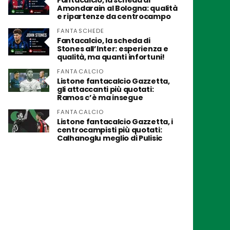
Fantacalcio, la scheda di
Amondarain al Bologna: qualità
e ripartenze da centrocampo
FANTASCHEDE
Fantacalcio, la scheda di
Stones all’Inter: esperienza e
qualità, ma quanti infortuni!
FANTACALCIO
Listone fantacalcio Gazzetta,
gli attaccanti più quotati:
Ramos c’è ma insegue
FANTACALCIO
Listone fantacalcio Gazzetta, i
centrocampisti più quotati:
Calhanoglu meglio di Pulisic