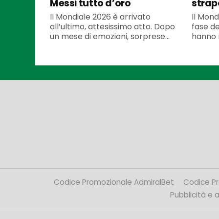
Messi tutto d’oro
strap
Il Mondiale 2026 è arrivato
Il Mond
all’ultimo, attesissimo atto. Dopo
fase dec
un mese di emozioni, sorprese...
hanno r
Codice Promozionale AdmiralBet
Codice P
Pubblicità e af