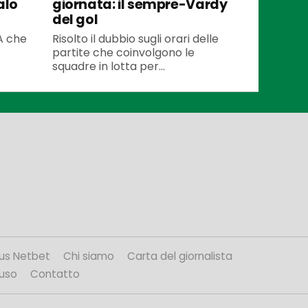
alo
giornata: il sempre-Vardy
del gol
 A che
Risolto il dubbio sugli orari delle
partite che coinvolgono le
squadre in lotta per...
us Netbet
Chi siamo
Carta del giornalista
’uso
Contatto