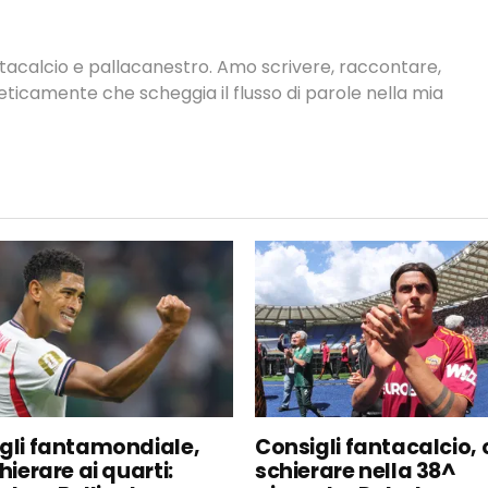
antacalcio e pallacanestro. Amo scrivere, raccontare,
neticamente che scheggia il flusso di parole nella mia
gli fantamondiale,
Consigli fantacalcio, 
hierare ai quarti:
schierare nella 38^