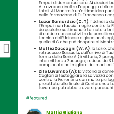
Empoli di domenica sera. Ai ciociari b
A e avranno inoltre l’appoggio delle
totali. Al Mantra è un’ottima idea pu
nella formazione di Di Francesco ricopr
Lazar Samardzic (C, T)
: l’Udinese 
l’Empoli non faccia meglio contro la Rom
da qualche settimana è tornato a brill
di cui due consecutivi tra la penultima
tecnico dell’Udinese e gioca anch’egli
quella di C che può ricoprire al Mantra
Mattia Zaccagni (W, A)
: la Lazio, c
retrocesso Sassuolo, dall’arrivo di Tu
forma della Serie A (5 vittorie, 2 par
intermittenza Zaccagni, reduce da 3 bon
campionato nel migliore dei modi ed 
Zito Luvumbo (A)
: la vittoria di do
Cagliari di festeggiare la salvezza con 
contro la Fiorentina con molta più le
proiettata alla finale di Conference 
Luvumbo potrebbe trovare parecchi s
#featured
Mattia Gigliano