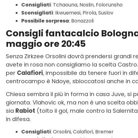
Consigliati
: Tchaouna, Noslin, Folorunsho
Sconsigliati
: Ikwuemesi, Pirola, Suslov
Possibile
sorpresa
: Bonazzoli
Consigli fantacalcio Bologn
maggio ore 20:45
Senza Zirkzee Orsolini dovrà prendersi grandi r
avete in rosa non consigliamo la scelta Castro.
per
Calafiori
, impossibile da tenere fuori in 
centrocampo è Ndoye, sbloccatosi anche in cam
Chiesa sembra il più in forma in casa Juve, si
giornata. Vlahovic ok, ma non è una scelta ob
sia
Rabiot
(tolto il gol, male contro la Salern
in difesa.
Consigliati
: Orsolini, Calafiori, Bremer