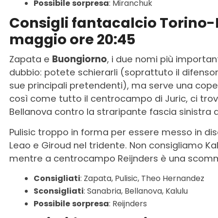
Possibile
sorpresa
: Miranchuk
Consigli fantacalcio Torino-
maggio ore 20:45
Zapata e
Buongiorno
, i due nomi più importan
dubbio: potete schierarli (soprattuto il difenso
sue principali pretendenti), ma serve una coper
così come tutto il centrocampo di Juric, ci tro
Bellanova contro la straripante fascia sinistra d
Pulisic troppo in forma per essere messo in d
Leao e Giroud nel tridente. Non consigliamo Kal
mentre a centrocampo Reijnders è una scommess
Consigliati
: Zapata, Pulisic, Theo Hernandez
Sconsigliati
: Sanabria, Bellanova, Kalulu
Possibile
sorpresa
: Reijnders