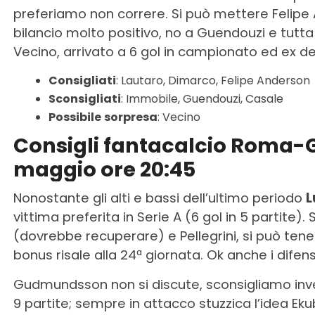
preferiamo non correre. Si può mettere Felipe 
bilancio molto positivo, no a Guendouzi e tutta 
Vecino, arrivato a 6 gol in campionato ed ex del
Consigliati
: Lautaro, Dimarco, Felipe Anderson
Sconsigliati
: Immobile, Guendouzi, Casale
Possibile
sorpresa
: Vecino
Consigli fantacalcio Roma-
maggio ore 20:45
Nonostante gli alti e bassi dell’ultimo periodo
L
vittima preferita in Serie A (6 gol in 5 partite).
(dovrebbe recuperare) e Pellegrini, si può tener
bonus risale alla 24ª giornata. Ok anche i difens
Gudmundsson non si discute, sconsigliamo in
9 partite; sempre in attacco stuzzica l’idea Eku