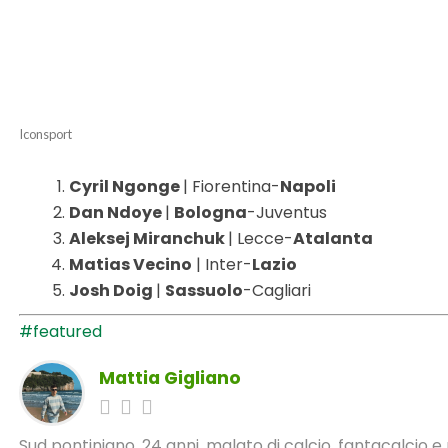
Iconsport
Cyril Ngonge
| Fiorentina-
Napoli
Dan Ndoye
|
Bologna
-Juventus
Aleksej Miranchuk
| Lecce-
Atalanta
Matias Vecino
| Inter-
Lazio
Josh Doig
|
Sassuolo
-Cagliari
#featured
Mattia Gigliano
Sud pontiniano, 24 anni, malato di calcio, fantacalcio 