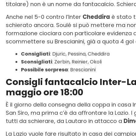
titolare) non è un nome da fantacalcio. Schierabi
Anche nel 5-0 contro l’Inter
Cheddira
è stato tr
schierato ancora. Soulé si può mettere ma non è
formazione ciociara con particolare evidenza a
scommettere su Brescianini, già a quota 4 gol 
Consigliati
: Djuric, Pessina, Cheddira
Sconsigliati
: Zerbin, Reinier, Okoli
Possibile
sorpresa
: Brescianini
Consigli fantacalcio Inter-L
maggio ore 18:00
È il giorno della consegna della coppa in casa In
San Siro, ma prima c’è da affrontare la Lazio. I 
tutti da schierare, da Lautaro in attacco a
Dim
La Lazio vuole fare risultato in casa dei campion