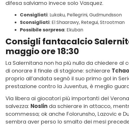
difesa salviamo invece solo Vasquez.
Consigliati
: Lukaku, Pellegrini, Gudmundsson
Sconsigliati
: El Shaarawy, Retegui, Strootman
Possibile
sorpresa
: Ekuban
Consigli fantacalcio Salerni
maggio ore 18:30
La Salernitana non ha più nulla da chiedere 
di onorare il finale di stagione: schierare
Tcha
proprio all’andata segnò il suo primo gol in Ser
prestazione contro la Juventus, è meglio guard
Via libera ai giocatori più importanti del Verona,
salvezza:
Noslin
da schierare in attacco, men
scommessa; ok anche Folorunsho, Lazovic e D
sembra aver perso lo smalto dei mesi precede