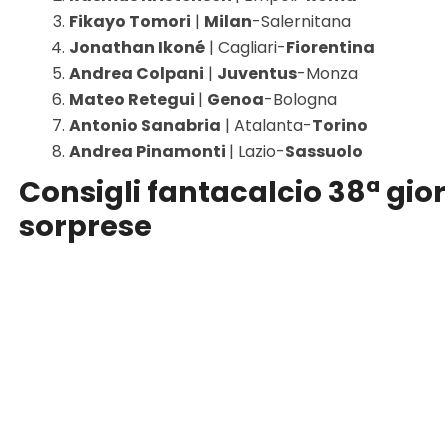
Fikayo Tomori
|
Milan
-Salernitana
Jonathan Ikoné
| Cagliari-
Fiorentina
Andrea Colpani
|
Juventus
-Monza
Mateo Retegui
|
Genoa
-Bologna
Antonio Sanabria
| Atalanta-
Torino
Andrea Pinamonti
| Lazio-
Sassuolo
Consigli fantacalcio 38ª giorn
sorprese