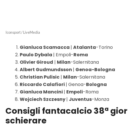
Iconsport / LiveMedia
Gianluca Scamacca
|
Atalanta
-Torino
Paulo Dybala
| Empoli-
Roma
Olivier Giroud
|
Milan
-Salernitana
Albert Gudmundsson
|
Genoa-Bologna
Christian Pulisic
|
Milan
-Salernitana
Riccardo Calafiori
| Genoa-
Bologna
Gianluca Mancini
|
Empoli
-Roma
Wojciech Szczesny
|
Juventus
-Monza
Consigli fantacalcio 38ª gior
schierare