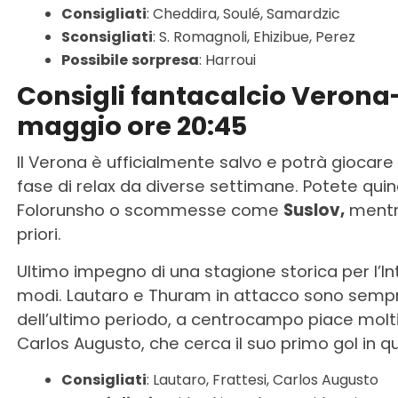
Consigliati
: Cheddira, Soulé, Samardzic
Sconsigliati
: S. Romagnoli, Ehizibue, Perez
Possibile
sorpresa
: Harroui
Consigli fantacalcio Verona
maggio ore 20:45
Il Verona è ufficialmente salvo e potrà giocare c
fase di relax da diverse settimane. Potete quin
Folorunsho o scommesse come
Suslov,
mentre
priori.
Ultimo impegno di una stagione storica per l’Int
modi. Lautaro e Thuram in attacco sono sempre
dell’ultimo periodo, a centrocampo piace mol
Carlos Augusto, che cerca il suo primo gol in 
Consigliati
: Lautaro, Frattesi, Carlos Augusto