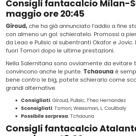
Consigli fantacalcio Milan-
maggio ore 20:45
Giroud,
che ha già annunciato l’addio a fine sta
con almeno un gol: schieratelo. Promossi a pieni
da Leao e Pulisic ai subentranti Okafor e Jovic. 
fuori Tomori dopo le ultime prestazioni.
Nella Salernitana sono ovviamente da evitare tu
convincono anche le punte.
Tchaouna
è sempr
bene contro le big, potete schierarlo come 
grandi alternative.
Consigliati
: Giroud, Pulisic, Theo Hernandez
Sconsigliati
: Tomori, Weissman, L. Coulibaly
Possibile
sorpresa
: Tchaouna
Consigli fantacalcio Atalan