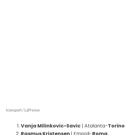
Iconsport / LaPresse
Vanja Milinkovic-Savic
| Atalanta-
Torino
Rasmus Kristensen
| Empoli-
Roma