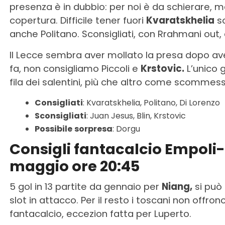
presenza è in dubbio: per noi è da schierare, 
copertura. Difficile tener fuori
Kvaratskhelia
so
anche Politano. Sconsigliati, con Rrahmani out, 
Il Lecce sembra aver mollato la presa dopo av
fa, non consigliamo Piccoli e
Krstovic.
L’unico 
fila dei salentini, più che altro come scommess
Consigliati
: Kvaratskhelia, Politano, Di Lorenzo
Sconsigliati
: Juan Jesus, Blin, Krstovic
Possibile
sorpresa
: Dorgu
Consigli fantacalcio Empol
maggio ore 20:45
5 gol in 13 partite da gennaio per
Niang,
si può 
slot in attacco. Per il resto i toscani non offron
fantacalcio, eccezion fatta per Luperto.