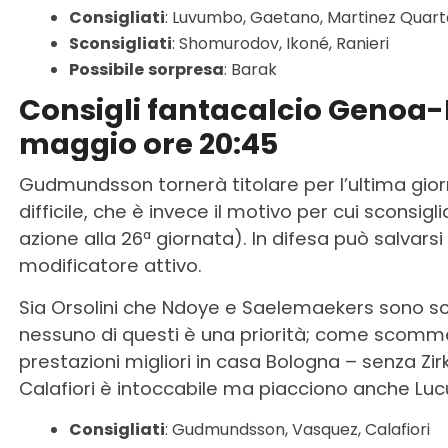
Consigliati
: Luvumbo, Gaetano, Martinez Quart
Sconsigliati
: Shomurodov, Ikoné, Ranieri
Possibile
sorpresa
: Barak
Consigli fantacalcio Genoa-
maggio ore 20:45
Gudmundsson tornerà titolare per l’ultima gio
difficile, che è invece il motivo per cui sconsi
azione alla 26ª giornata). In difesa può salvars
modificatore attivo.
Sia Orsolini che Ndoye e Saelemaekers sono sc
nessuno di questi è una priorità; come scom
prestazioni migliori in casa Bologna – senza Zir
Calafiori è intoccabile ma piacciono anche Lucum
Consigliati
: Gudmundsson, Vasquez, Calafiori