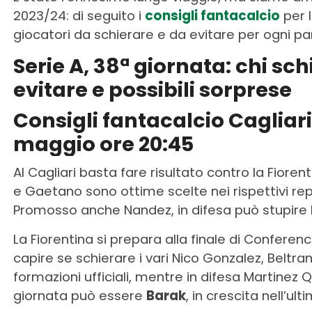
2023/24: di seguito i
consigli fantacalcio
per l
giocatori da schierare e da evitare per ogni par
Serie A, 38ª giornata: chi sch
evitare e possibili sorprese
Consigli fantacalcio Cagliari
maggio ore 20:45
Al Cagliari basta fare risultato contro la Fioren
e Gaetano sono ottime scelte nei rispettivi re
Promosso anche Nandez, in difesa può stupire l
La Fiorentina si prepara alla finale di Confere
capire se schierare i vari Nico Gonzalez, Beltr
formazioni ufficiali, mentre in difesa Martine
giornata può essere
Barak
, in crescita nell’ul