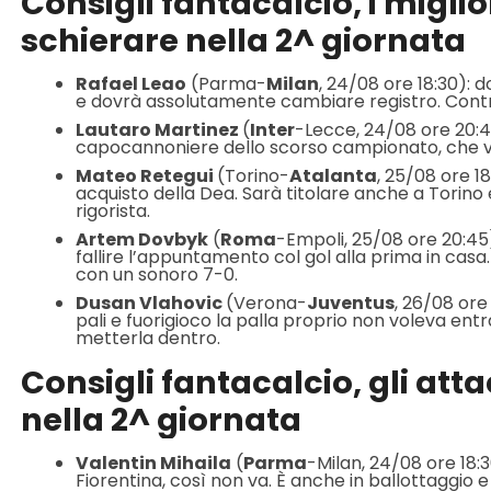
Consigli fantacalcio, i migli
schierare nella 2^ giornata
Rafael Leao
(Parma-
Milan
, 24/08 ore 18:30): 
e dovrà assolutamente cambiare registro. Contr
Lautaro Martinez
(
Inter
-Lecce, 24/08 ore 20:4
capocannoniere dello scorso campionato, che v
Mateo Retegui
(Torino-
Atalanta
, 25/08 ore 1
acquisto della Dea. Sarà titolare anche a Torino
rigorista.
Artem Dovbyk
(
Roma
-Empoli, 25/08 ore 20:45)
fallire l’appuntamento col gol alla prima in cas
con un sonoro 7-0.
Dusan Vlahovic
(Verona-
Juventus
, 26/08 ore
pali e fuorigioco la palla proprio non voleva entra
metterla dentro.
Consigli fantacalcio, gli att
nella 2^ giornata
Valentin Mihaila
(
Parma
-Milan, 24/08 ore 18:3
Fiorentina, così non va. È anche in ballottaggio