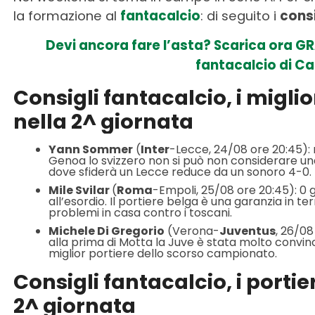
la formazione al
fantacalcio
: di seguito i
consi
Devi ancora fare l’asta? Scarica ora G
fantacalcio di C
Consigli fantacalcio, i miglio
nella 2^ giornata
Yann Sommer
(
Inter
-Lecce, 24/08 ore 20:45): n
Genoa lo svizzero non si può non considerare una
dove sfiderà un Lecce reduce da un sonoro 4-0.
Mile Svilar
(
Roma
-Empoli, 25/08 ore 20:45): 0 g
all’esordio. Il portiere belga è una garanzia in 
problemi in casa contro i toscani.
Michele Di Gregorio
(Verona-
Juventus
, 26/08
alla prima di Motta la Juve è stata molto convincen
miglior portiere dello scorso campionato.
Consigli fantacalcio, i portie
2^ giornata