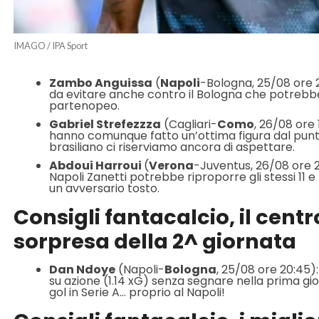
IMAGO / IPA Sport
Zambo Anguissa
(
Napoli
-Bologna, 25/08 ore 2
da evitare anche contro il Bologna che potreb
partenopeo.
Gabriel Strefezzza
(Cagliari-
Como
, 26/08 ore 
hanno comunque fatto un’ottima figura dal punto d
brasiliano ci riserviamo ancora di aspettare.
Abdoui Harroui
(
Verona
-Juventus, 26/08 ore 2
Napoli Zanetti potrebbe riproporre gli stessi 11 e 
un avversario tosto.
Consigli fantacalcio, il cent
sorpresa della 2^ giornata
Dan Ndoye
(Napoli-
Bologna
, 25/08 ore 20:45):
su azione (1.14 xG) senza segnare nella prima gi
gol in Serie A… proprio al Napoli!