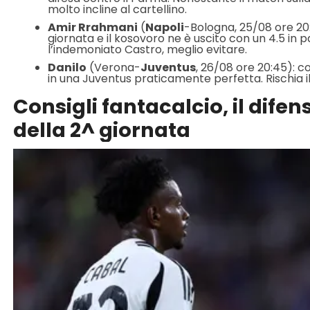
molto incline al cartellino.
Amir Rrahmani
(
Napoli
-Bologna, 25/08 ore 20:4
giornata e il kosovoro ne è uscito con un 4.5 in
l’indemoniato Castro, meglio evitare.
Danilo
(Verona-
Juventus
, 26/08 ore 20:45): co
in una Juventus praticamente perfetta. Rischia i
Consigli fantacalcio, il dife
della 2^ giornata