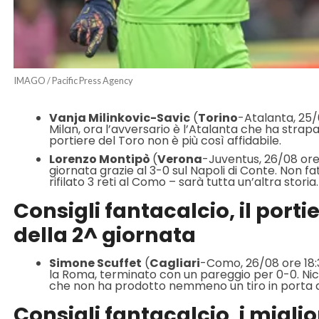
IMAGO / Pacific Press Agency
Vanja Milinkovic-Savic
(
Torino
-Atalanta, 25/0
Milan, ora l’avversario è l’Atalanta che ha strapa
portiere del Toro non è più così affidabile.
Lorenzo Montipò
(
Verona
-Juventus, 26/08 ore 
giornata grazie al 3-0 sul Napoli di Conte. Non f
rifilato 3 reti al Como – sarà tutta un’altra storia.
Consigli fantacalcio, il porti
della 2^ giornata
Simone Scuffet
(
Cagliari
-Como, 26/08 ore 18:30
la Roma, terminato con un pareggio per 0-0. Nico
che non ha prodotto nemmeno un tiro in porta all
Consigli fantacalcio, i miglio