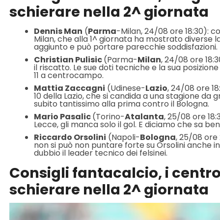
schierare nella 2^ giornata
Dennis Man
(
Parma
-Milan, 24/08 ore 18:30): c
Milan, che alla 1^ giornata ha mostrato diverse l
aggiunto e può portare parecchie soddisfazioni.
C
hristian Pulisic
(Parma-
Milan
, 24/08 ore 18:
il riscatto. Le sue doti tecniche e la sua posizi
11 a centrocampo.
Mattia Zaccagni
(Udinese-
Lazio
, 24/08 ore 18
10 della Lazio, che si candida a una stagione da 
subito tantissimo alla prima contro il Bologna.
Mario Pasalic
(Torino-
Atalanta
, 25/08 ore 18:
Lecce, gli manca solo il gol. E diciamo che sa ben
Riccardo Orsolini
(Napoli-
Bologna
, 25/08 ore
non si può non puntare forte su Orsolini anche in 
dubbio il leader tecnico dei felsinei.
Consigli fantacalcio, i cent
schierare nella 2^ giornata