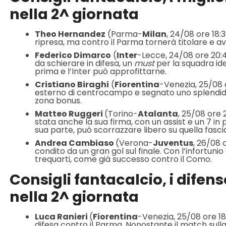
nella 2^ giornata
Theo Hernandez
(Parma-
Milan
, 24/08 ore 18:
ripresa, ma contro il Parma tornerà titolare e a
Federico Dimarco
(
Inter
-Lecce, 24/08 ore 20:
da schierare in difesa, un
must
per la squadra idea
prima e l’Inter può approfittarne.
Cristiano Biraghi
(
Fiorentina
-Venezia, 25/08 o
esterno di centrocampo e segnato uno splendido
zona bonus.
Matteo Ruggeri
(Torino-
Atalanta
, 25/08 ore 
stata anche la sua firma, con un assist e un 7 in
sua parte, può scorrazzare libero su quella fasci
Andrea Cambiaso
(Verona-
Juventus
, 26/08 
condito da un gran gol sul finale. Con l’infortuni
trequarti, come già successo contro il Como.
Consigli fantacalcio, i difen
nella 2^ giornata
Luca Ranieri
(
Fiorentina
-Venezia, 25/08 ore 18:
difesa contro il Parma. Nonostante il match sull