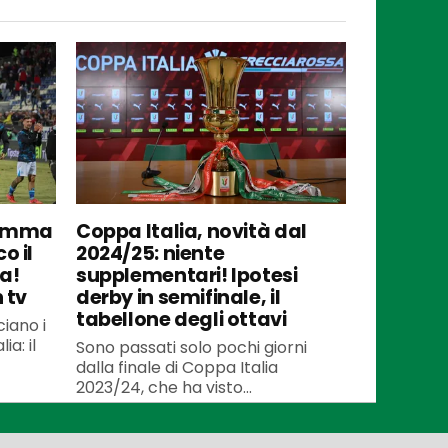
gramma
Coppa Italia, novità dal
o il
2024/25: niente
a!
supplementari! Ipotesi
 tv
derby in semifinale, il
tabellone degli ottavi
iano i
ia: il
Sono passati solo pochi giorni
dalla finale di Coppa Italia
2023/24, che ha visto...