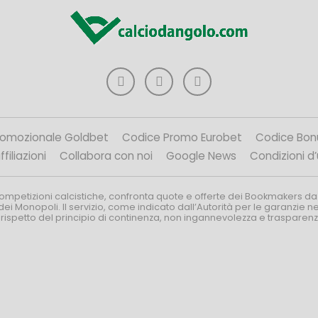
romozionale Goldbet
Codice Promo Eurobet
Codice Bon
filiazioni
Collabora con noi
Google News
Condizioni d
competizioni calcistiche, confronta quote e offerte dei Bookmakers da
dei Monopoli. Il servizio, come indicato dall’Autorità per le garanzie 
l rispetto del principio di continenza, non ingannevolezza e trasparen