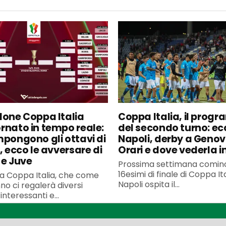
lone Coppa Italia
Coppa Italia, il pro
rnato in tempo reale:
del secondo turno: ecc
mpongono gli ottavi di
Napoli, derby a Genov
, ecco le avversare di
Orari e dove vederla in
 e Juve
Prossima settimana cominc
16esimi di finale di Coppa Ital
la Coppa Italia, che come
Napoli ospita il...
no ci regalerà diversi
nteressanti e...