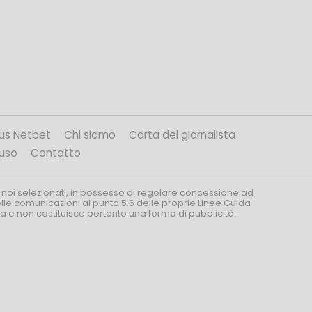
us Netbet
Chi siamo
Carta del giornalista
’uso
Contatto
 noi selezionati, in possesso di regolare concessione ad
nelle comunicazioni al punto 5.6 delle proprie Linee Guida
za e non costituisce pertanto una forma di pubblicità.