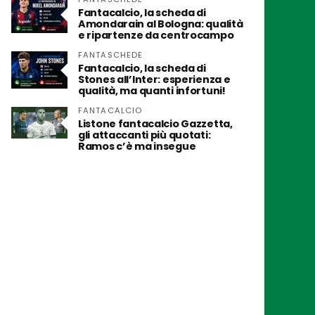
Fantacalcio, la scheda di
Amondarain al Bologna: qualità
e ripartenze da centrocampo
FANTASCHEDE
Fantacalcio, la scheda di
Stones all’Inter: esperienza e
qualità, ma quanti infortuni!
FANTACALCIO
Listone fantacalcio Gazzetta,
gli attaccanti più quotati:
Ramos c’è ma insegue