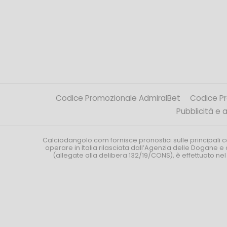
Codice Promozionale AdmiralBet
Codice P
Pubblicità e af
Calciodangolo.com fornisce pronostici sulle principali 
operare in Italia rilasciata dall’Agenzia delle Dogane e 
(allegate alla delibera 132/19/CONS), è effettuato ne