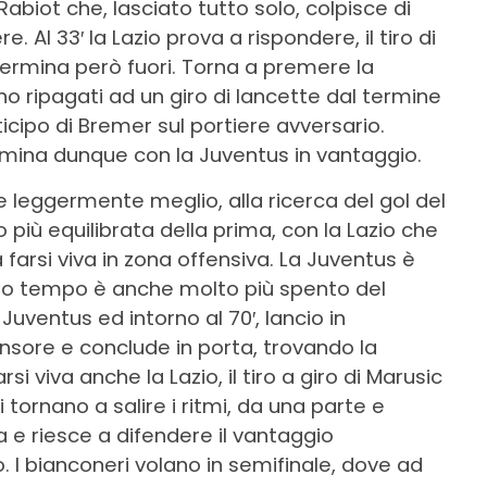
abiot che, lasciato tutto solo, colpisce di
. Al 33′ la Lazio prova a rispondere, il tiro di
termina però fuori. Torna a premere la
no ripagati ad un giro di lancette dal termine
icipo di Bremer sul portiere avversario.
rmina dunque con la Juventus in vantaggio.
e leggermente meglio, alla ricerca del gol del
più equilibrata della prima, con la Lazio che
 farsi viva in zona offensiva. La Juventus è
ondo tempo è anche molto più spento del
uventus ed intorno al 70′, lancio in
ensore e conclude in porta, trovando la
si viva anche la Lazio, il tiro a giro di Marusic
i tornano a salire i ritmi, da una parte e
a e riesce a difendere il vantaggio
 I bianconeri volano in semifinale, dove ad