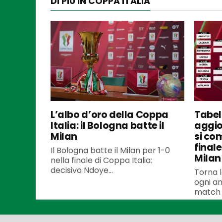
DI PIÙ IN COPPA ITALIA
L’albo d’oro della Coppa
Tabel
Italia: il Bologna batte il
aggio
Milan
si co
finale
Il Bologna batte il Milan per 1-0
Milan
nella finale di Coppa Italia:
decisivo Ndoye...
Torna 
ogni an
match i