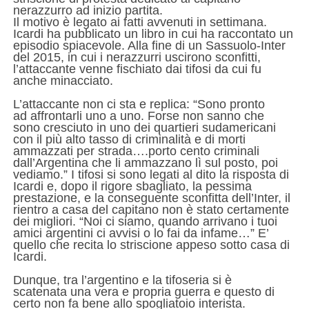
nerazzurro ad inizio partita.
Il motivo è
legato ai fatti avvenuti in settimana.
Icardi ha
pubblicato un libro in cui ha raccontato un
episodio
spiacevole. Alla fine di un Sassuolo-Inter
del 2015, in
cui i nerazzurri uscirono sconfitti,
l’attaccante venne
fischiato dai tifosi da cui fu
anche minacciato.
L’attaccante non ci sta e replica: “Sono pronto
ad
affrontarli uno a uno. Forse non sanno che
sono
cresciuto in uno dei quartieri sudamericani
con il
più alto tasso di criminalità e di morti
ammazzati
per strada….porto cento criminali
dall’Argentina
che li ammazzano lì sul posto, poi
vediamo.”
I tifosi si sono legati al dito la risposta di
Icardi e,
dopo il rigore sbagliato, la pessima
prestazione, e la
conseguente sconfitta dell’Inter, il
rientro a casa del
capitano non è stato certamente
dei migliori.
“Noi ci siamo, quando arrivano i tuoi
amici
argentini ci avvisi o lo fai da infame…” E’
quello
che recita lo striscione appeso sotto casa di
Icardi.
Dunque, tra l’argentino e la tifoseria si è
scatenata
una vera e propria guerra e questo di
certo non fa
bene allo spogliatoio interista.