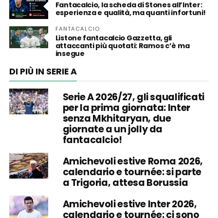
Fantacalcio, la scheda di Stones all’Inter:
esperienza e qualità, ma quanti infortuni!
FANTACALCIO
Listone fantacalcio Gazzetta, gli
attaccanti più quotati: Ramos c’è ma
insegue
DI PIÙ IN SERIE A
Serie A 2026/27, gli squalificati
per la prima giornata: Inter
senza Mkhitaryan, due
giornate a un jolly da
fantacalcio!
Amichevoli estive Roma 2026,
calendario e tournée: si parte
a Trigoria, attesa Borussia
Amichevoli estive Inter 2026,
calendario e tournée: ci sono