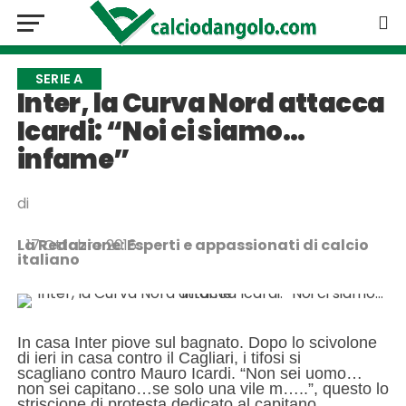
SERIE A
Inter, la Curva Nord attacca
Icardi: “Noi ci siamo…
infame”
di
La Redazione: Esperti e appassionati di calcio
17 Ottobre 2016
italiano
In casa Inter piove sul bagnato. Dopo lo scivolone
di
ieri in casa contro il Cagliari, i tifosi si
scagliano
contro Mauro Icardi.
“Non sei uomo…
non sei capitano…se solo una vile
m…..”, questo lo
striscione di protesta dedicato al
capitano