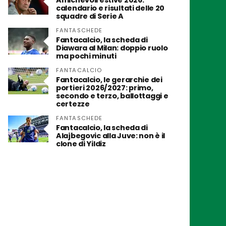
Amichevoli estive 2026:
calendario e risultati delle 20
squadre di Serie A
FANTASCHEDE
Fantacalcio, la scheda di
Diawara al Milan: doppio ruolo
ma pochi minuti
FANTACALCIO
Fantacalcio, le gerarchie dei
portieri 2026/2027: primo,
secondo e terzo, ballottaggi e
certezze
FANTASCHEDE
Fantacalcio, la scheda di
Alajbegovic alla Juve: non è il
clone di Yildiz