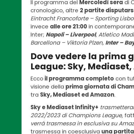
Il programma del
Mercoledì sera
di 
cronologico, altre
2 partite disputarsi
Eintracht Francoforte – Sporting Lisb
invece
alle ore 21:00
in contemporanea
Inter;
Napoli – Liverpool
, Atletico Mad
Barcellona – Viktoria Plzen,
Inter – B
Dove vedere la prima 
League: Sky, Mediaset
Ecco
il programma completo
con tut
visione della
prima giornata di Cha
tra
Sky, Mediaset ed Amazon
.
Sky e Mediaset Infinity+
trasmetteran
2022/2023 di Champions League
, fa
verrá trasmessa in esclusiva su Ama
trasmessa in coesclusiva
una partita