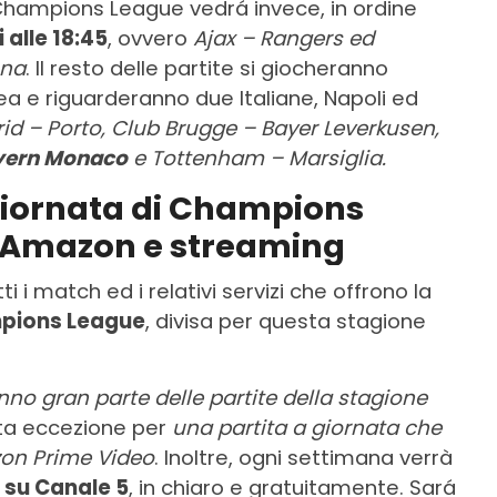
Champions League vedrá invece, in ordine
 alle 18:45
, ovvero
Ajax – Rangers ed
ona
. Il resto delle partite si giocheranno
 e riguarderanno due Italiane, Napoli ed
rid – Porto, Club Brugge – Bayer Leverkusen,
ayern Monaco
e Tottenham – Marsiglia.
giornata di Champions
, Amazon e streaming
ti i match ed i relativi servizi che offrono la
mpions League
, divisa per questa stagione
no gran parte delle partite della stagione
tta eccezione per
una partita a giornata che
zon Prime Video
. Inoltre, ogni settimana verrà
 su Canale 5
, in chiaro e gratuitamente. Sará