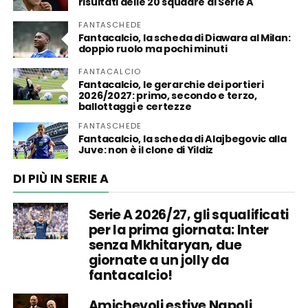
risultati delle 20 squadre di Serie A
FANTASCHEDE
Fantacalcio, la scheda di Diawara al Milan:
doppio ruolo ma pochi minuti
FANTACALCIO
Fantacalcio, le gerarchie dei portieri
2026/2027: primo, secondo e terzo,
ballottaggi e certezze
FANTASCHEDE
Fantacalcio, la scheda di Alajbegovic alla
Juve: non è il clone di Yildiz
DI PIÙ IN SERIE A
Serie A 2026/27, gli squalificati
per la prima giornata: Inter
senza Mkhitaryan, due
giornate a un jolly da
fantacalcio!
Amichevoli estive Napoli