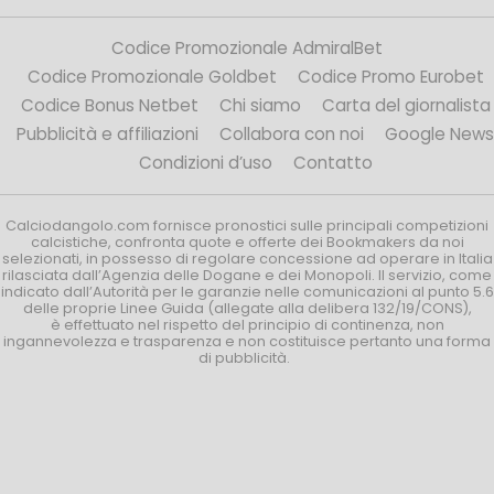
Codice Promozionale AdmiralBet
Codice Promozionale Goldbet
Codice Promo Eurobet
Codice Bonus Netbet
Chi siamo
Carta del giornalista
Pubblicità e affiliazioni
Collabora con noi
Google News
Condizioni d’uso
Contatto
Calciodangolo.com fornisce pronostici sulle principali competizioni
calcistiche, confronta quote e offerte dei Bookmakers da noi
selezionati, in possesso di regolare concessione ad operare in Italia
rilasciata dall’Agenzia delle Dogane e dei Monopoli. Il servizio, come
indicato dall’Autorità per le garanzie nelle comunicazioni al punto 5.6
delle proprie Linee Guida (allegate alla delibera 132/19/CONS),
è effettuato nel rispetto del principio di continenza, non
ingannevolezza e trasparenza e non costituisce pertanto una forma
di pubblicità.