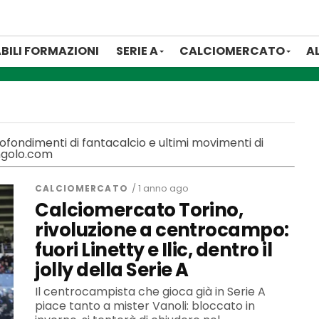
BILI FORMAZIONI
SERIE A
CALCIOMERCATO
A
pprofondimenti di fantacalcio e ultimi movimenti di
angolo.com
CALCIOMERCATO
/ 1 anno ago
Calciomercato Torino,
rivoluzione a centrocampo:
fuori Linetty e Ilic, dentro il
jolly della Serie A
Il centrocampista che gioca già in Serie A
piace tanto a mister Vanoli: bloccato in