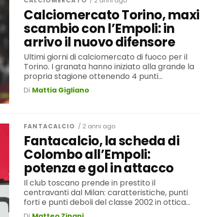
CALCIOMERCATO
/ 2 anni ago
Calciomercato Torino, maxi
scambio con l’Empoli: in
arrivo il nuovo difensore
Ultimi giorni di calciomercato di fuoco per il
Torino. I granata hanno iniziato alla grande la
propria stagione ottenendo 4 punti...
Di
Mattia Gigliano
FANTACALCIO
/ 2 anni ago
Fantacalcio, la scheda di
Colombo all’Empoli:
potenza e gol in attacco
Il club toscano prende in prestito il
centravanti dal Milan: caratteristiche, punti
forti e punti deboli del classe 2002 in ottica...
Di
Matteo Zinani