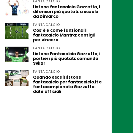
FANTACALCIO
Listone fantacalcio Gazzetta, i
difensori più quotati: a scuola
da Dimarco
FANTACALCIO
Cos’è e come funziona il
fantacalcio Mantra: consigli
per vincere
FANTACALCIO
Listone Fantacalcio Gazzetta, i
portieri più quotati: comanda
Svilar
FANTACALCIO
Quando esce il listone
fantacalcio per fantacalcio.it e
fantacampionato Gazzetta:
date ufficiali