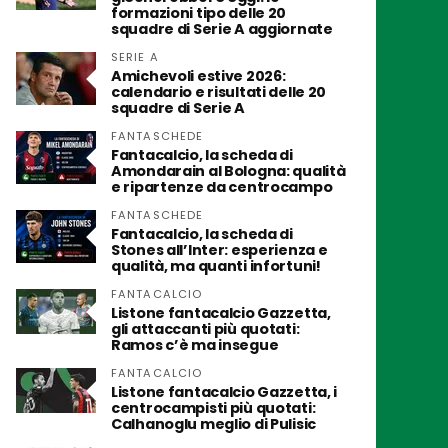
formazioni tipo delle 20
squadre di Serie A aggiornate
SERIE A
Amichevoli estive 2026:
calendario e risultati delle 20
squadre di Serie A
FANTASCHEDE
Fantacalcio, la scheda di
Amondarain al Bologna: qualità
e ripartenze da centrocampo
FANTASCHEDE
Fantacalcio, la scheda di
Stones all’Inter: esperienza e
qualità, ma quanti infortuni!
FANTACALCIO
Listone fantacalcio Gazzetta,
gli attaccanti più quotati:
Ramos c’è ma insegue
FANTACALCIO
Listone fantacalcio Gazzetta, i
centrocampisti più quotati:
Calhanoglu meglio di Pulisic