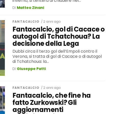
inverno, si tenterà di chiudere nel...
Di
Matteo Zinani
FANTACALCIO
/ 2 anni ago
Fantacalcio, gol di Cacace o
autogol di Tchatchoua? La
decisione della Lega
Dubbi circa il terzo gol dell’Empoli contro il
Verona, si tratta di gol di Cacace o di autogol
di Tchatchoua: la...
Di
Giuseppe Patti
FANTACALCIO
/ 2 anni ago
Fantacalcio, che fine ha
fatto Zurkowski? Gli
aggiornamenti