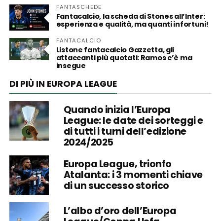
FANTASCHEDE
Fantacalcio, la scheda di Stones all’Inter:
esperienza e qualità, ma quanti infortuni!
FANTACALCIO
Listone fantacalcio Gazzetta, gli
attaccanti più quotati: Ramos c’è ma
insegue
DI PIÙ IN EUROPA LEAGUE
Quando inizia l’Europa
League: le date dei sorteggi e
di tutti i turni dell’edizione
2024/2025
Europa League, trionfo
Atalanta: i 3 momenti chiave
di un successo storico
L’albo d’oro dell’Europa