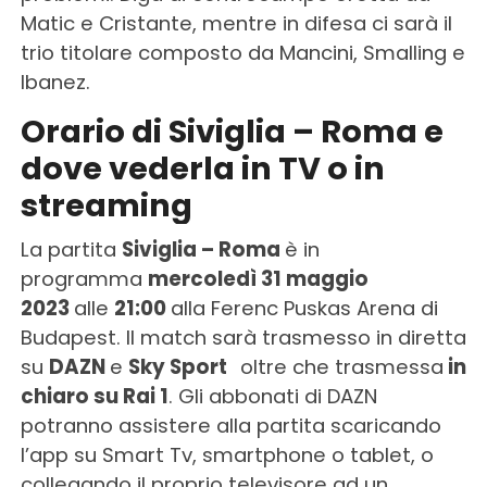
Matic e Cristante, mentre in difesa ci sarà il
trio titolare composto da Mancini, Smalling e
Ibanez.
Orario di Siviglia – Roma e
dove vederla in TV o in
streaming
La partita
Siviglia – Roma
è in
programma
mercoledì 31 maggio
2023
alle
21:00
alla Ferenc Puskas Arena di
Budapest. Il match sarà trasmesso in diretta
su
DAZN
e
Sky Sport
oltre che trasmessa
in
chiaro su Rai 1
. Gli abbonati di DAZN
potranno assistere alla partita scaricando
l’app su Smart Tv, smartphone o tablet, o
collegando il proprio televisore ad un