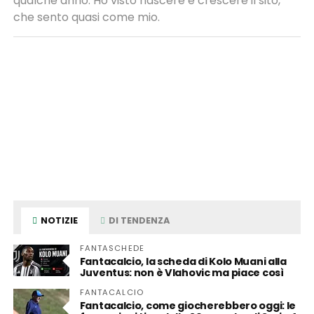
qualche anno. Ho visto nascere e crescere il sito,
che sento quasi come mio.
NOTIZIE
DI TENDENZA
FANTASCHEDE
Fantacalcio, la scheda di Kolo Muani alla
Juventus: non è Vlahovic ma piace così
FANTACALCIO
Fantacalcio, come giocherebbero oggi: le