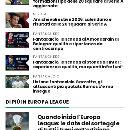
formazioni tipo delle 20 squadre di Serie A
aggiornate
SERIE A
Amichevoli estive 2026: calendario e
risultati delle 20 squadre di Serie A
FANTASCHEDE
Fantacalcio, la scheda di Amondarain al
Bologna: qualità e ripartenze da
centrocampo
FANTASCHEDE
Fantacalcio, la scheda di Stones all’Inter:
esperienza e qualità, ma quanti infortuni!
FANTACALCIO
Listone fantacalcio Gazzetta, gli
attaccanti più quotati: Ramos c’è ma
insegue
DI PIÙ IN EUROPA LEAGUE
Quando inizia l’Europa
League: le date dei sorteggi e
di tutti i turni dell’edizione