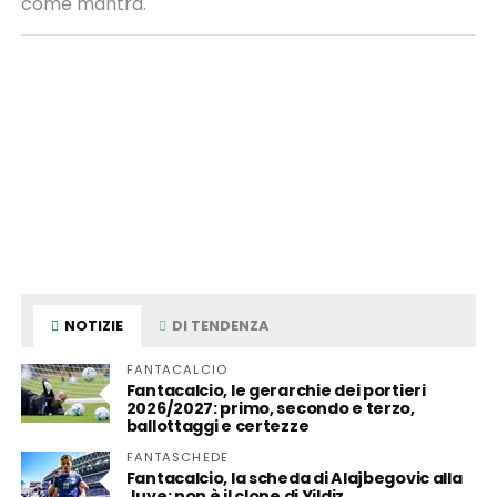
come mantra.
NOTIZIE
DI TENDENZA
FANTACALCIO
Fantacalcio, le gerarchie dei portieri
2026/2027: primo, secondo e terzo,
ballottaggi e certezze
FANTASCHEDE
Fantacalcio, la scheda di Alajbegovic alla
Juve: non è il clone di Yildiz