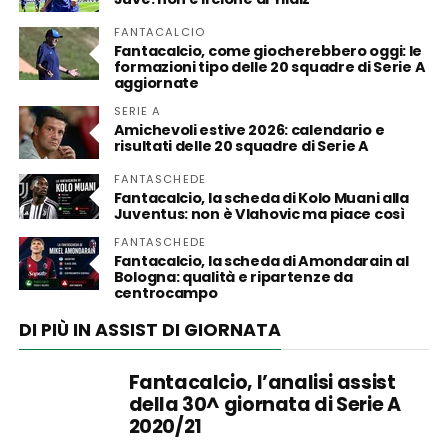
FANTACALCIO
Fantacalcio, come giocherebbero oggi: le
formazioni tipo delle 20 squadre di Serie A
aggiornate
SERIE A
Amichevoli estive 2026: calendario e
risultati delle 20 squadre di Serie A
FANTASCHEDE
Fantacalcio, la scheda di Kolo Muani alla
Juventus: non è Vlahovic ma piace così
FANTASCHEDE
Fantacalcio, la scheda di Amondarain al
Bologna: qualità e ripartenze da
centrocampo
DI PIÙ IN ASSIST DI GIORNATA
Fantacalcio, l’analisi assist
della 30^ giornata di Serie A
2020/21