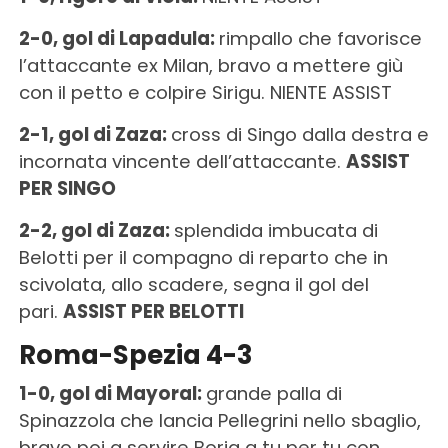
2-0, gol di Lapadula:
rimpallo che favorisce
l’attaccante ex Milan, bravo a mettere giù
con il petto e colpire Sirigu. NIENTE ASSIST
2-1, gol di Zaza:
cross di Singo dalla destra e
incornata vincente dell’attaccante.
ASSIST
PER SINGO
2-2, gol di Zaza:
splendida imbucata di
Belotti per il compagno di reparto che in
scivolata, allo scadere, segna il gol del
pari.
ASSIST PER BELOTTI
Roma-Spezia 4-3
1-0, gol di Mayoral:
grande palla di
Spinazzola che lancia Pellegrini nello sbaglio,
bravo poi a servire Borja a tu per tu con