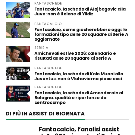
FANTASCHEDE
Fantacalcio, la scheda di Alajbegovic alla
Juve: non è il clone di Yildiz
FANTACALCIO
Fantacalcio, come giocherebbero oggi: le
formazioni tipo delle 20 squadre di Serie A
aggiornate
SERIE A
Amichevoli estive 2026: calendario e
risultati delle 20 squadre di Serie A
FANTASCHEDE
Fantacalcio, la scheda di Kolo Muani alla
Juventus: non è Vlahovic ma piace così
FANTASCHEDE
Fantacalcio, la scheda di Amondarain al
Bologna: qualità e ripartenze da
centrocampo
DI PIÙ IN ASSIST DI GIORNATA
Fantacalcio, l’analisi assist