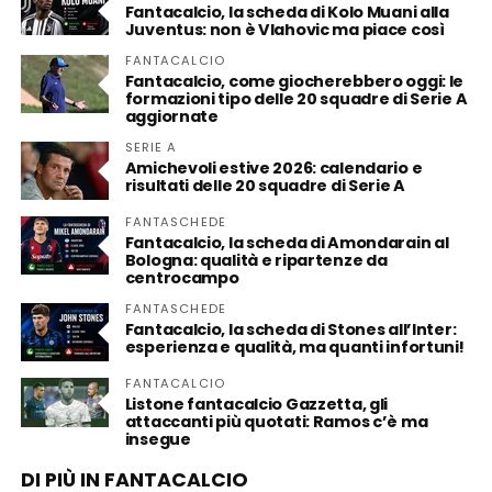
Fantacalcio, la scheda di Kolo Muani alla
Juventus: non è Vlahovic ma piace così
FANTACALCIO
Fantacalcio, come giocherebbero oggi: le
formazioni tipo delle 20 squadre di Serie A
aggiornate
SERIE A
Amichevoli estive 2026: calendario e
risultati delle 20 squadre di Serie A
FANTASCHEDE
Fantacalcio, la scheda di Amondarain al
Bologna: qualità e ripartenze da
centrocampo
FANTASCHEDE
Fantacalcio, la scheda di Stones all’Inter:
esperienza e qualità, ma quanti infortuni!
FANTACALCIO
Listone fantacalcio Gazzetta, gli
attaccanti più quotati: Ramos c’è ma
insegue
DI PIÙ IN FANTACALCIO