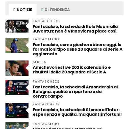
NOTIZIE
DI TENDENZA
FANTASCHEDE
Fantacalcio, la scheda di Kolo Muani alla
Juventus: non è Vlahovic ma piace così
FANTACALCIO
Fantacalcio, come giocherebbero oggi: le
formazioni tipo delle 20 squadre di Serie A
aggiornate
SERIE A
Amichevoli estive 2026: calendario e
risultati delle 20 squadre di Serie A
FANTASCHEDE
Fantacalcio, la scheda di Amondarain al
Bologna: qualità e ripartenze da
centrocampo
FANTASCHEDE
Fantacalcio, la scheda di Stones all’Inter:
esperienza e qualità, ma quanti infortuni!
FANTACALCIO